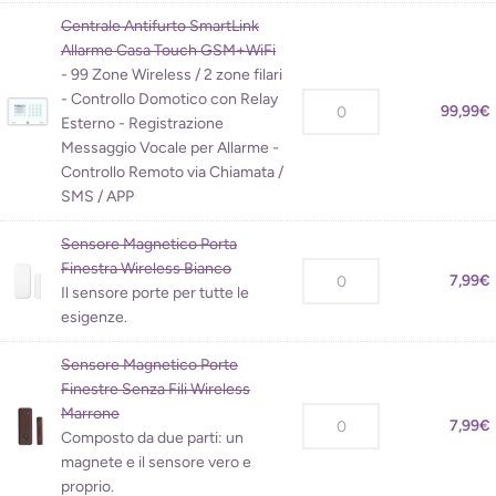
Acconsento al trattamento dei miei dati per ricevere
Centrale Antifurto SmartLink
l'avviso di disponibilità (
Privacy Policy
)
Allarme Casa Touch GSM+WiFi
- 99 Zone Wireless / 2 zone filari
- Controllo Domotico con Relay
99,99
€
Esterno - Registrazione
Messaggio Vocale per Allarme -
Controllo Remoto via Chiamata /
SMS / APP
Sensore Magnetico Porta
Finestra Wireless Bianco
7,99
€
Il sensore porte per tutte le
esigenze.
Sensore Magnetico Porte
Finestre Senza Fili Wireless
Marrone
7,99
€
Composto da due parti: un
magnete e il sensore vero e
proprio.