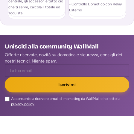
centrale, gli accessori e tutto ciò
- Controllo Domotico con Relay
- 
che ti serve, calcola il totale ed
Esterno
Es
acquista!
- Registrazione Messaggio Vocale
- 
per Allarme
pe
- Controllo Remoto via Chiamata
- 
/ SMS / APP
/ 
Unisciti alla community WallMall
Offerte riservate, novità su domotica e sicurezza, consigli dei
nostri tecnici. Niente spam.
Iscrivimi
Acconsento a ricevere email di marketing da WallMall e ho letto la
privacy policy
.