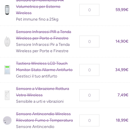
Sensore di Movimento PIR
Volumetrico per Esterno
59,99
€
Wireless
Pet immune fino a 25kg
Sensore Infrarossi PIR a Tenda
Wireless per Porte e Finestre
14,90
€
Sensore Infrarossi Pir a Tenda
Wireless per Porte e Finestre
Tastiera Wireless LCD Touch
Monitor Stato Allarme Antifurto
34,99
€
Gestisci il tuo antifurto
Sensore a Vibrazione Rottura
Vetro Wireless
7,49
€
Sensibile a urti e vibrazioni
Sensore Antincendio Wireless
Rilevatore Fumo e Temperatura
18,99
€
Sensore Antincendio