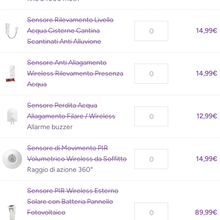
Sensore Rilevamento Livello
Acqua Cisterne Cantina
14,99
€
Scantinati Anti Alluvione
Sensore Anti Allagamento
Wireless Rilevamento Presenza
14,99
€
Acqua
Sensore Perdita Acqua
Allagamento Filare / Wireless
12,99
€
Allarme buzzer
Sensore di Movimento PIR
Volumetrico Wireless da Soffitto
14,99
€
Raggio di azione 360°
Sensore PIR Wireless Esterno
Solare con Batteria Pannello
Fotovoltaico
89,99
€