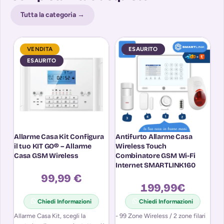
Tutta la categoria →
VENDITA
ESAURITO
ESAURITO
Allarme Casa Kit Configura
Antifurto Allarme Casa
An
il tuo KIT GO® – Allarme
Wireless Touch
W
Casa GSM Wireless
Combinatore GSM Wi-Fi
C
Internet SMARTLINK160
I
99,99 €
199,99
€
Chiedi Informazioni
Chiedi Informazioni
Allarme Casa Kit, scegli la
- 99 Zone Wireless / 2 zone filari
- 