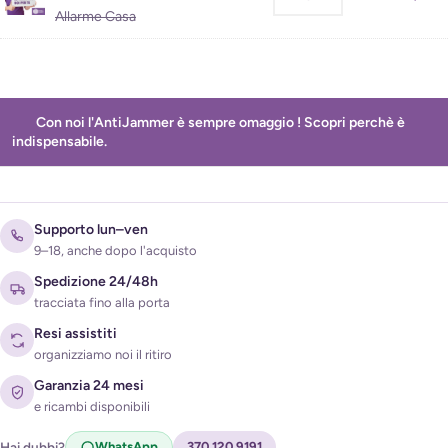
Allarme Casa
Con noi l'AntiJammer è sempre omaggio ! Scopri perchè è
indispensabile.
Supporto lun–ven
9–18, anche dopo l'acquisto
Spedizione 24/48h
tracciata fino alla porta
Resi assistiti
organizziamo noi il ritiro
Garanzia 24 mesi
e ricambi disponibili
Hai dubbi?
WhatsApp
370 120 9191