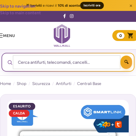
×
🎁
Iscriviti
e ricevi il
10% di sconto
Iscriviti ora
Skip to navigation
Skip to main content
MENU
0
Home
/
Shop
/
Sicurezza
/
Antifurti
/
Centrali Base
ESAURITO
CALDA