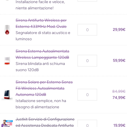
Installazione facile e veloce,
niente alimentazione!
Sirena Antifurto Wireless per
Esterno 433MHz Mod. Ovale
29,99
€
Segnalatore di stato acustico e
luminoso
Sirena Esterna Autoalimentata
Wireless Lampeggiante 120dB
59,99
€
Sirena blindata anti schiuma
suono 120dB
Sirena Solare per Esterno Senza
Fili Wireless Autoalimentata
84,99
€
Autonoma 120dB
74,99
€
Istallazione semplice, non ha
bisogno di alimentazione
Justkit Servizio di Configurazione
ed Assistenza Dedicata Antifurto
19,99
€