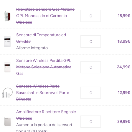
Rilevatore Sensore Gas Metano
GPL Monossido di Carbonio
15,99
€
Wireless
Sensore di Temperatura ed
Umidita'
18,99
€
Allarme integrato
Sensore Wireless Perdita GPL
Metano Seleziona Automatica
24,99
€
Gas
Sensore Wireless Porte
Basculanti e Scorrevoli Porte
12,99
€
Blindate
Amplificatore Ripetitore Segnale
Wireless
39,99
€
Aumenta la portata dei sensori
fino a 1000 metri