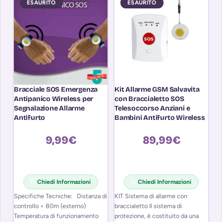
ESAURITO
ESAURITO
Bracciale SOS Emergenza
Kit Allarme GSM Salvavita
R
Antipanico Wireless per
con Braccialetto SOS
M
Segnalazione Allarme
Telesoccorso Anziani e
C
Antifurto
Bambini Antifurto Wireless
9,99
€
89,99
€
Chiedi Informazioni
Chiedi Informazioni
Specifiche Tecniche: Distanza di
KIT Sistema di allarme con
Gr
controllo < 80m (esterno)
braccialetto Il sistema di
sa
Temperatura di funzionamento
protezione, è costituito da una
tr