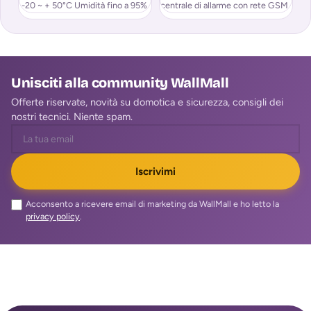
-20 ~ + 50°C Umidità fino a 95%
centrale di allarme con rete GSM
in
ga
Unisciti alla community WallMall
Offerte riservate, novità su domotica e sicurezza, consigli dei
nostri tecnici. Niente spam.
Iscrivimi
Acconsento a ricevere email di marketing da WallMall e ho letto la
privacy policy
.