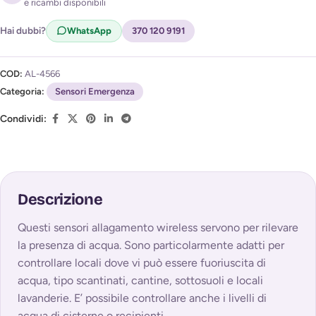
e ricambi disponibili
Acconsento al trattamento dei miei dati per ricevere
l'avviso di disponibilità (
Privacy Policy
)
Hai dubbi?
WhatsApp
370 120 9191
COD:
AL-4566
Categoria:
Sensori Emergenza
Condividi:
Descrizione
Questi sensori allagamento wireless servono per rilevare
la presenza di acqua. Sono particolarmente adatti per
controllare locali dove vi può essere fuoriuscita di
acqua, tipo scantinati, cantine, sottosuoli e locali
lavanderie. E’ possibile controllare anche i livelli di
acqua di cisterne o recipienti.