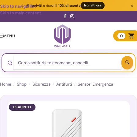
×
🎁
Iscriviti
e ricevi il
10% di sconto
Iscriviti ora
Skip to navigation
Skip to main content
MENU
0
Home
/
Shop
/
Sicurezza
/
Antifurti
/
Sensori Emergenza
ESAURITO