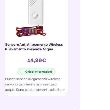
Sensore Anti Allagamento Wireless
Sensore Anti Jammer
Rilevamento Presenza Acqua
Oscuramento Antifu
Sirena 433MHz
14,99
€
29,9
Chiedi Informazioni
Questi sensori allagamento wireless
servono per rilevare la presenza di
Chiedi In
acqua. Sono particolarmente adatti per
controllare locali dove vi può