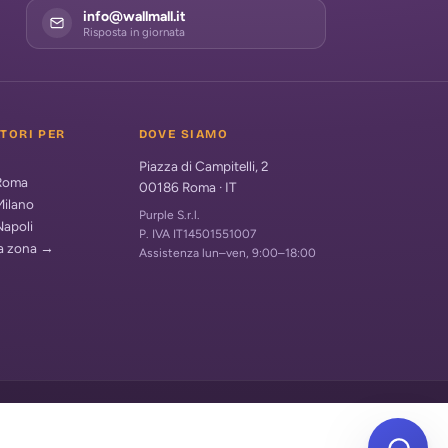
info@wallmall.it
Risposta in giornata
ATORI PER
DOVE SIAMO
Piazza di Campitelli, 2
 Roma
00186
Roma
·
IT
Milano
Purple S.r.l.
Napoli
P. IVA IT14501551007
ua zona →
Assistenza lun–ven, 9:00–18:00