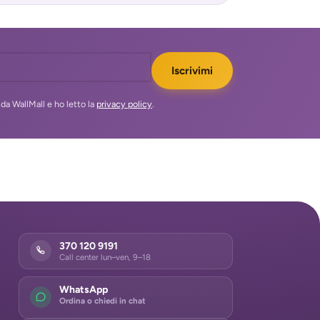
Iscrivimi
da WallMall e ho letto la
privacy policy
.
370 120 9191
Call center lun–ven, 9–18
WhatsApp
Ordina o chiedi in chat