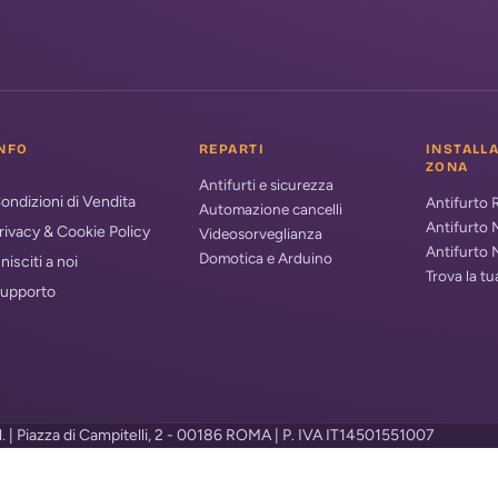
NFO
REPARTI
INSTALL
ZONA
Antifurti e sicurezza
ondizioni di Vendita
Antifurto
Automazione cancelli
Antifurto 
rivacy & Cookie Policy
Videosorveglianza
Antifurto 
Domotica e Arduino
nisciti a noi
Trova la t
upporto
.l. | Piazza di Campitelli, 2 - 00186 ROMA | P. IVA IT14501551007