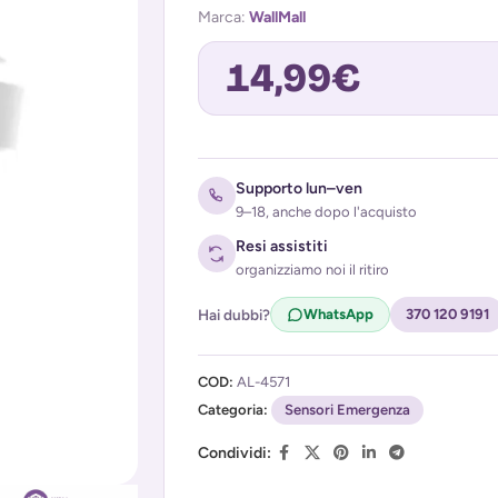
Marca:
WallMall
14,99
€
Avvisami quando torna disponibile
Supporto lun–ven
9–18, anche dopo l'acquisto
Resi assistiti
organizziamo noi il ritiro
Hai dubbi?
WhatsApp
370 120 9191
COD:
AL-4571
Acconsento al trattamento dei miei d
Categoria:
(
Privacy Policy
Sensori Emergenza
)
Condividi: