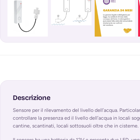
Descrizione
Sensore per il rilevamento del livello dell’acqua. Particol
controllare la presenza ed il livello dell’acqua in locali 
cantine, scantinati, locali sottosuoli oltre che in cisterne.
Il sensore ha una batteria da 12V e presenta due LED, uno 