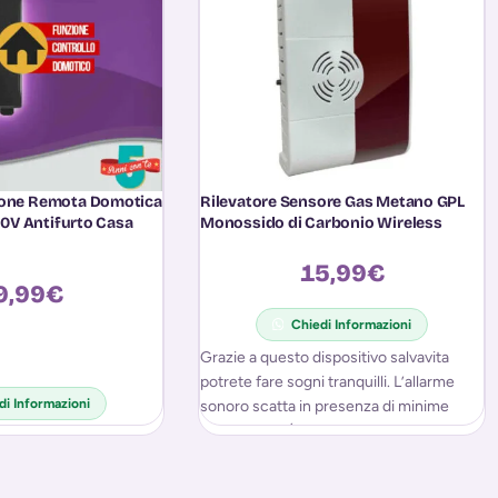
ione Remota Domotica
Rilevatore Sensore Gas Metano GPL
250V Antifurto Casa
Monossido di Carbonio Wireless
15,99
€
9,99
€
Chiedi Informazioni
Grazie a questo dispositivo salvavita
potrete fare sogni tranquilli. L’allarme
di Informazioni
sonoro scatta in presenza di minime
fughe di gas (Metano,GPL