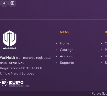
MENU
I
Home
C
Catalogo
P
Account
U
WallMall.it
è un marchio registrato
Supporto
S
dalla
Purple S.r.l.
Registrazione N° 018179831
Ufficio Marchi Europeo
Purple S.r