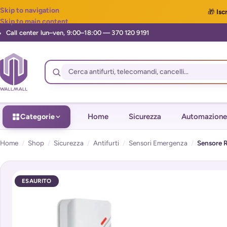
Skip to navigation
🎁
Iscr
Skip to main content
Categorie
Home
Sicurezza
Automazione
Home
/
Shop
/
Sicurezza
/
Antifurti
/
Sensori Emergenza
/
Sensore R
ESAURITO