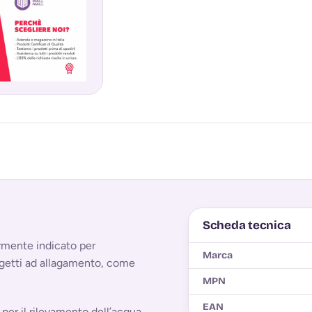
Scheda tecnica
armente indicato per
Marca
soggetti ad allagamento, come
MPN
EAN
per il rilevamento dell’acqua