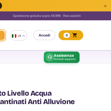
×
0
IT
Assistenza
Richiedi supporto
o Livello Acqua
antinati Anti Alluvione