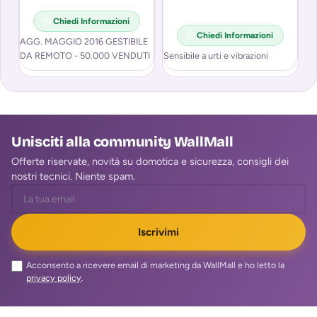
S
Chiedi Informazioni
M
Chiedi Informazioni
AGG. MAGGIO 2016 GESTIBILE
I
DA REMOTO - 50.000 VENDUTI
Sensibile a urti e vibrazioni
AN
po
pa
Unisciti alla community WallMall
Offerte riservate, novità su domotica e sicurezza, consigli dei
nostri tecnici. Niente spam.
Iscrivimi
Acconsento a ricevere email di marketing da WallMall e ho letto la
privacy policy
.