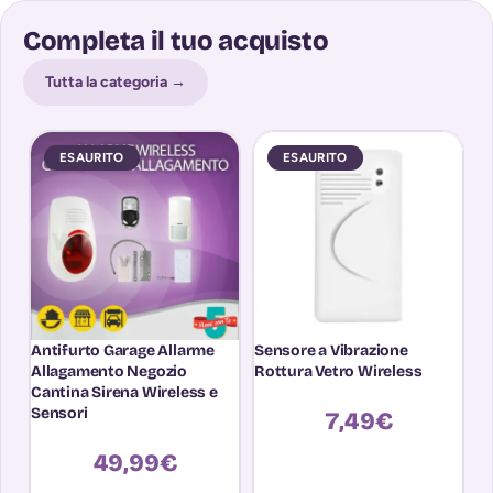
Completa il tuo acquisto
Tutta la categoria →
ESAURITO
ESAURITO
Antifurto Garage Allarme
Sensore a Vibrazione
Se
Allagamento Negozio
Rottura Vetro Wireless
Ma
Cantina Sirena Wireless e
In
Sensori
A
7,49
€
49,99
€