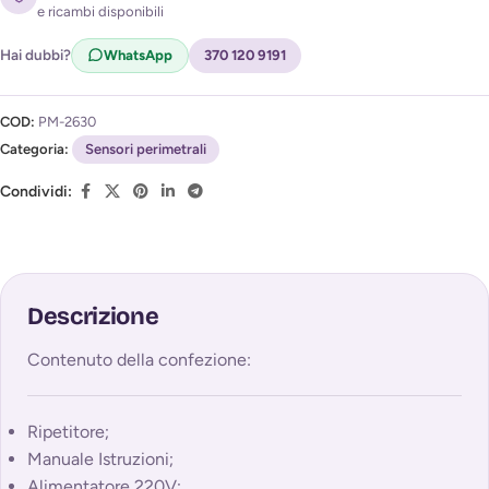
l'avviso di disponibilità (
Privacy Policy
)
e ricambi disponibili
Hai dubbi?
WhatsApp
370 120 9191
COD:
PM-2630
Categoria:
Sensori perimetrali
Condividi:
Descrizione
Contenuto della confezione:
Ripetitore;
Manuale Istruzioni;
Alimentatore 220V;