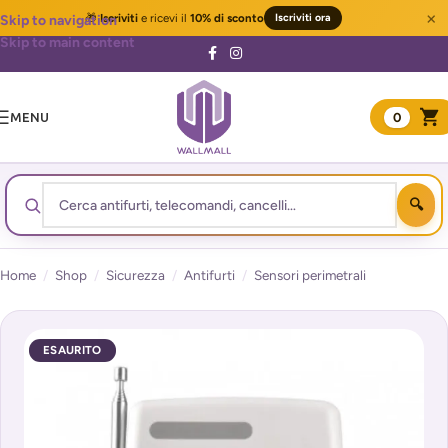
×
🎁
Iscriviti
e ricevi il
10% di sconto
Iscriviti ora
Skip to navigation
Skip to main content
MENU
0
Home
/
Shop
/
Sicurezza
/
Antifurti
/
Sensori perimetrali
ESAURITO