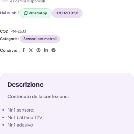
l'avviso di disponibilità (
Privacy Policy
)
e ricambi disponibili
Hai dubbi?
WhatsApp
370 120 9191
COD:
PM-2633
Categoria:
Sensori perimetrali
Condividi:
Descrizione
Contenuto della confezione:
Nr.1 sensore;
Nr.1 batteria 12V;
Nr.1 adesivo