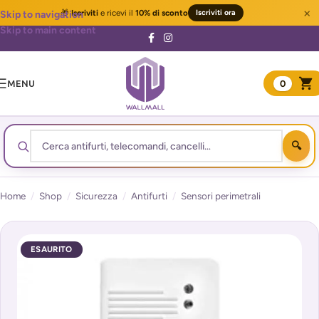
×
🎁
Iscriviti
e ricevi il
10% di sconto
Iscriviti ora
Skip to navigation
Skip to main content
MENU
0
Home
/
Shop
/
Sicurezza
/
Antifurti
/
Sensori perimetrali
ESAURITO