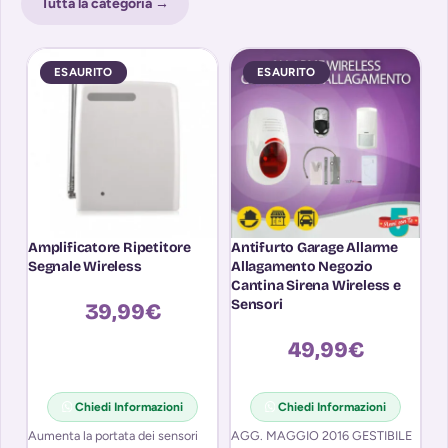
Tutta la categoria →
ESAURITO
ESAURITO
Amplificatore Ripetitore
Antifurto Garage Allarme
Ki
Segnale Wireless
Allagamento Negozio
Ma
Cantina Sirena Wireless e
Fi
Sensori
A
39,99
€
49,99
€
Ki
Chiedi Informazioni
Chiedi Informazioni
po
Aumenta la portata dei sensori
AGG. MAGGIO 2016 GESTIBILE
Te