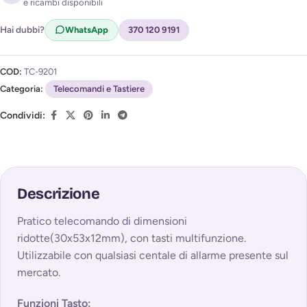
e ricambi disponibili
Acconsento al trattamento dei miei dati per ricevere
l'avviso di disponibilità (
Privacy Policy
)
Hai dubbi?
WhatsApp
370 120 9191
COD:
TC-9201
Categoria:
Telecomandi e Tastiere
Condividi:
Descrizione
Pratico telecomando di dimensioni
ridotte(30x53x12mm), con tasti multifunzione.
Utilizzabile con qualsiasi centale di allarme presente sul
mercato.
Funzioni Tasto: