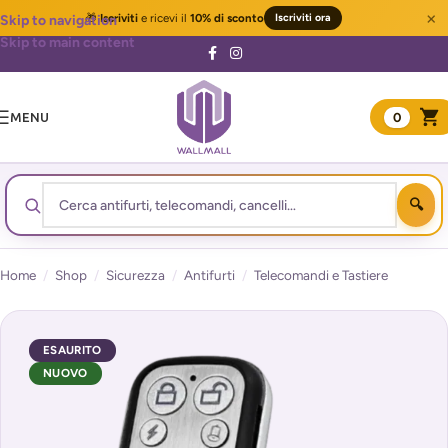
×
🎁
Iscriviti
e ricevi il
10% di sconto
Iscriviti ora
Skip to navigation
Skip to main content
MENU
0
Home
/
Shop
/
Sicurezza
/
Antifurti
/
Telecomandi e Tastiere
ESAURITO
NUOVO