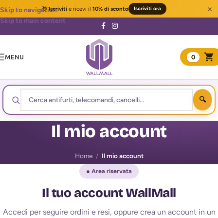
×
🎁
Iscriviti
e ricevi il
10% di sconto
Iscriviti ora
Skip to navigation
Skip to main content
MENU
0
Il mio account
Home
/
Il mio account
● Area riservata
Il tuo account WallMall
Accedi per seguire ordini e resi, oppure crea un account in un