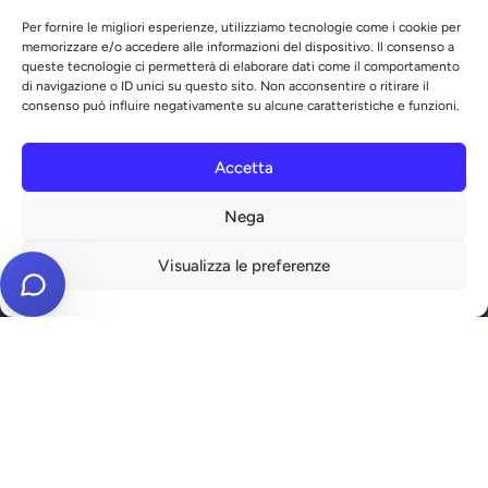
Per fornire le migliori esperienze, utilizziamo tecnologie come i cookie per
memorizzare e/o accedere alle informazioni del dispositivo. Il consenso a
queste tecnologie ci permetterà di elaborare dati come il comportamento
di navigazione o ID unici su questo sito. Non acconsentire o ritirare il
consenso può influire negativamente su alcune caratteristiche e funzioni.
WallMall.it
è un marchio registrato dalla
Purple S.r.l.
Accetta
Registrazione N° 018179831 Ufficio Marchi Europeo
Nega
Visualizza le preferenze
MENU
INFO
REPARTI
Antifurti e sicurezza