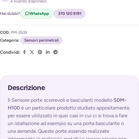
e ricambi disponibili
Acconsento al trattamento dei miei dati per ricevere
l'avviso di disponibilità (
Privacy Policy
)
Hai dubbi?
WhatsApp
370 120 9191
COD:
PM-2639
Categoria:
Sensori perimetrali
Condividi:
Descrizione
Il Sensore porte scorrevoli e basculanti modello
SDM-
H100
è un particolare prodotto studiato appositamente
per essere utilizzato in quei casi in cui ci si trova a fare
un istallazione ad esempio su una porta basculante o
una serranda. Queste porte essendo realizzate
interamente in materiale metallico spesso creano non