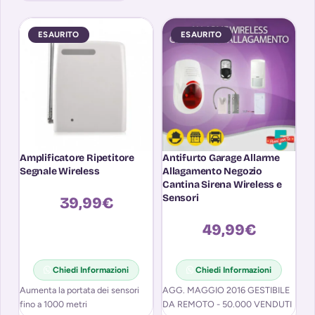
ESAURITO
ESAURITO
Amplificatore Ripetitore
Antifurto Garage Allarme
Ki
Segnale Wireless
Allagamento Negozio
Ma
Cantina Sirena Wireless e
Fi
Sensori
A
39,99
€
49,99
€
Ki
Chiedi Informazioni
Chiedi Informazioni
po
Aumenta la portata dei sensori
AGG. MAGGIO 2016 GESTIBILE
Te
fino a 1000 metri
DA REMOTO - 50.000 VENDUTI
Bi