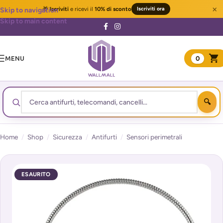
×
🎁
Iscriviti
e ricevi il
10% di sconto
Iscriviti ora
Skip to navigation
Skip to main content
MENU
0
Home
/
Shop
/
Sicurezza
/
Antifurti
/
Sensori perimetrali
ESAURITO