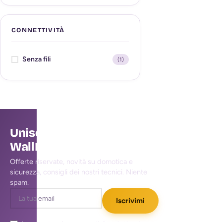
CONNETTIVITÀ
Senza fili
(1)
Unisciti alla community
WallMall
Offerte riservate, novità su domotica e
sicurezza, consigli dei nostri tecnici. Niente
spam.
Iscrivimi