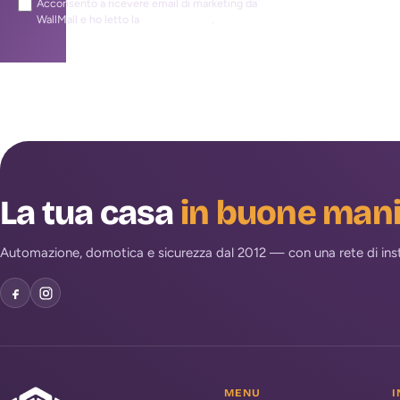
Acconsento a ricevere email di marketing da
WallMall e ho letto la
privacy policy
.
La tua casa
in buone man
Automazione, domotica e sicurezza dal 2012 — con una rete di install
MENU
I