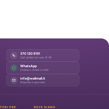
370 120 9191
Call center lun–ven, 9–18
WhatsApp
Ordina o chiedi in chat
info@wallmall.it
Risposta in giornata
ATORI PER
DOVE SIAMO