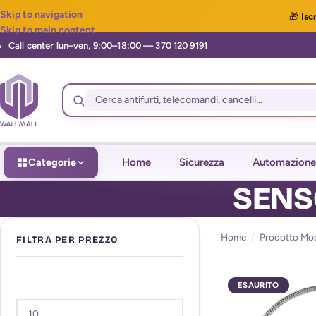
Skip to navigation
🎁
Iscr
Skip to main content
Categorie
Home
Sicurezza
Automazione
SENS
Home
/
Prodotto Mod
FILTRA PER PREZZO
ESAURITO