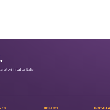
i
.
atori in tutta Italia.
NFO
REPARTI
INSTALL