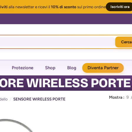
iviti
alla newsletter
e ricevi il
10% di sconto
sul primo ordine
Iscriviti ora
Cerca
Protezione
Shop
Blog
Diventa Partner
ORE WIRELESS PORTE
Mostra
9
ello
/
SENSORE WIRELESS PORTE