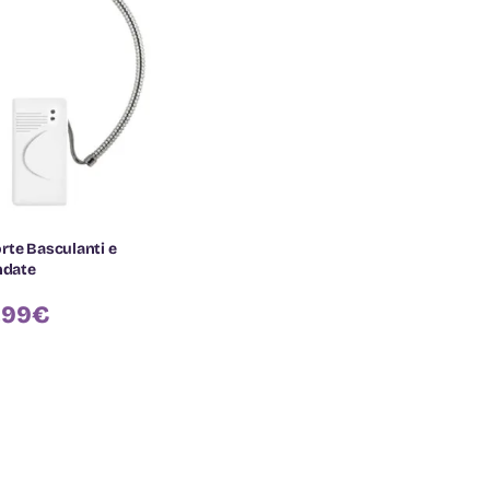
rte Basculanti e
ndate
,99
€