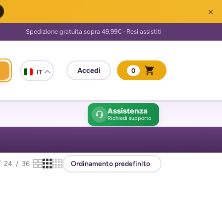
×
0
IT
Assistenza
Richiedi supporto
24
36