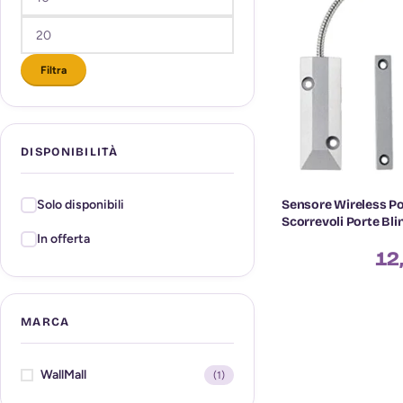
Filtra
DISPONIBILITÀ
Sensore Wireless Po
Solo disponibili
Scorrevoli Porte Bli
In offerta
12
MARCA
WallMall
(1)