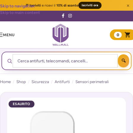
×
🎁
Iscriviti
e ricevi il
10% di sconto
Iscriviti ora
Skip to navigation
Skip to main content
MENU
0
Home
/
Shop
/
Sicurezza
/
Antifurti
/
Sensori perimetrali
ESAURITO