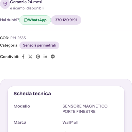
Acconsento al trattamento dei miei dati per ricevere
Garanzia 24 mesi
l'avviso di disponibilità (
Privacy Policy
)
e ricambi disponibili
Hai dubbi?
WhatsApp
370 120 9191
COD:
PM-2635
Categoria:
Sensori perimetrali
Condividi:
Scheda tecnica
Modello
SENSORE MAGNETICO
PORTE FINESTRE
Marca
WallMall