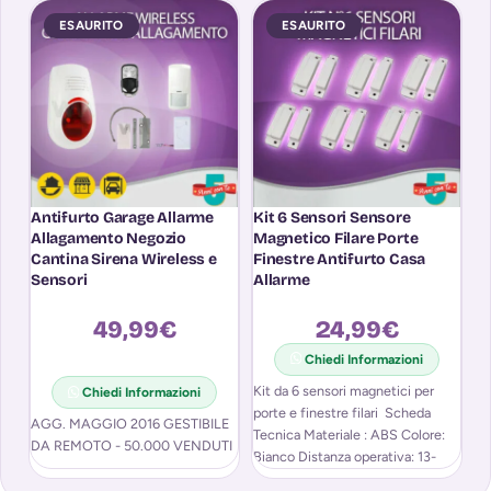
ESAURITO
ESAURITO
Antifurto Garage Allarme
Kit 6 Sensori Sensore
Se
Allagamento Negozio
Magnetico Filare Porte
Ma
Cantina Sirena Wireless e
Finestre Antifurto Casa
In
Sensori
Allarme
A
49,99
€
24,99
€
Chiedi Informazioni
Kit da 6 sensori magnetici per
S
Chiedi Informazioni
porte e finestre filari Scheda
M
AGG. MAGGIO 2016 GESTIBILE
Tecnica Materiale : ABS Colore:
I
DA REMOTO - 50.000 VENDUTI
Bianco Distanza operativa: 13-
AN
25mm
po