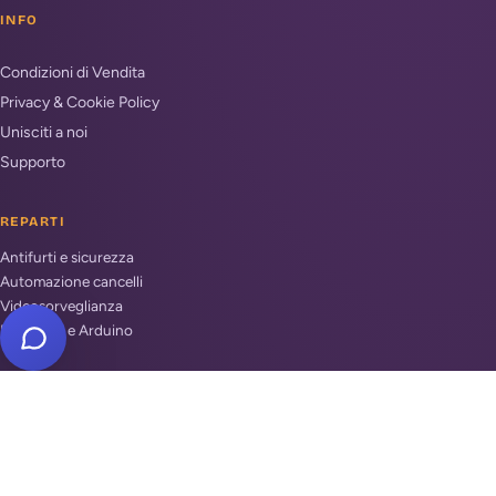
INFO
Condizioni di Vendita
Privacy & Cookie Policy
Unisciti a noi
Supporto
REPARTI
Antifurti e sicurezza
Automazione cancelli
Videosorveglianza
Domotica e Arduino
INSTALLATORI PER ZONA
Antifurto Roma
Antifurto Milano
Antifurto Napoli
Trova la tua zona →