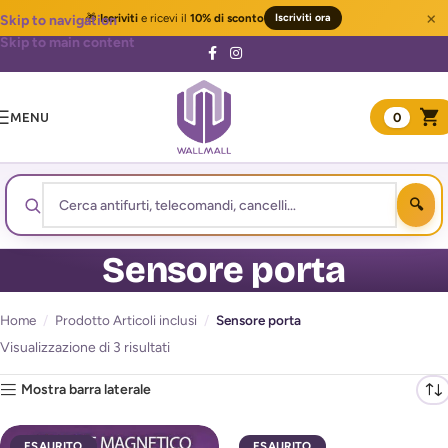
×
🎁
Iscriviti
e ricevi il
10% di sconto
Iscriviti ora
Skip to navigation
Skip to main content
MENU
0
Sensore porta
Home
/
Prodotto Articoli inclusi
/
Sensore porta
Visualizzazione di 3 risultati
Mostra barra laterale
ESAURITO
ESAURITO