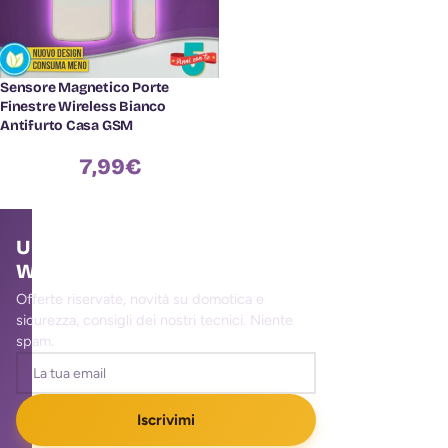
Sensore Magnetico Porte
Finestre Wireless Bianco
Antifurto Casa GSM
7,99
€
Unisciti alla community
WallMall
Offerte riservate, novità su domotica e
sicurezza, consigli dei nostri tecnici. Niente
spam.
Iscrivimi