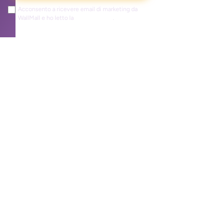
Acconsento a ricevere email di marketing da
WallMall e ho letto la
privacy policy
.