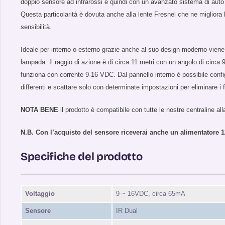
doppio sensore ad infrarossi e quindi con un avanzato sistema di auto d
Questa particolarità è dovuta anche alla lente Fresnel che ne migliora l
sensibilità.
Ideale per interno o esterno grazie anche al suo design moderno vien
lampada. Il raggio di azione è di circa 11 metri con un angolo di circa 90
funziona con corrente 9-16 VDC. Dal pannello interno è possibile config
differenti e scattare solo con determinate impostazioni per eliminare i fa
NOTA BENE
il prodotto è compatibile con tutte le nostre centraline al
N.B. Con l’acquisto del sensore riceverai anche un alimentatore 
Specifiche del prodotto
Voltaggio
9 ~ 16VDC, circa 65mA
Sensore
IR Dual