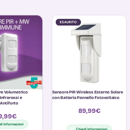
ESAURITO
are Volumetrico
Sensore PIR Wireless Esterno Solare
Infrarossi e
con Batteria Pannello Fotovoltaico
Antifurto
89,99
€
9,99
€
di Informazioni
Chiedi Informazioni