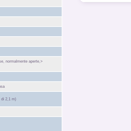
use, normalmente aperte,>
usa
 di 2,1 m)