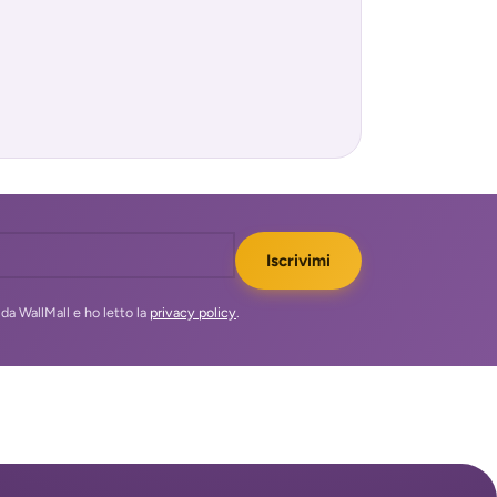
Iscrivimi
da WallMall e ho letto la
privacy policy
.