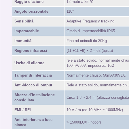
Raggio d’azione
12 metri a 25 ℃
Angolo orizzontale
110°
Sensibilità
Adaptive Frequency tracking
Impermeabile
Grado di impermeabilità IP65
Immunità
Fino ad animali da 30Kg
Regione infrarossi
(11 +11 +9) × 2 = 62 (tipica)
relè a stato solido, normalmente chi
Uscita di allarme
100mA/30V, impedenza 10Ω
Tamper di interfaccia
Normalmente chiuso, 50mA/30VDC
Anti-blocco di output
Relè a stato solido, normalmente chi
Altezza d’installazione
Circa 1,8 ~ 2,4 m (altezza consigliata
consigliata
EMI / RFI
10 V / m (da 10 MHz ~ 1000MHz)
Anti-interferenza luce
> 15000LUX (indoor)
bianca