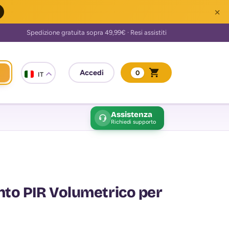
×
0
IT
Assistenza
Richiedi supporto
to PIR Volumetrico per