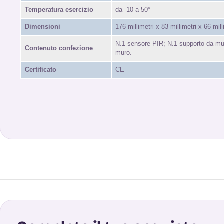
Temperatura esercizio
da -10 a 50°
Dimensioni
176 millimetri x 83 millimetri x 66 mill
N.1 sensore PIR; N.1 supporto da muro
Contenuto confezione
muro.
Certificato
CE