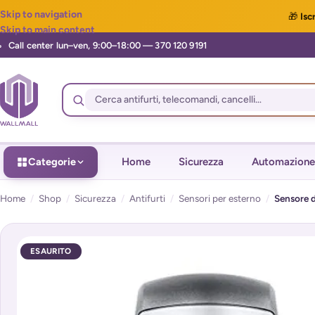
Skip to navigation
🎁
Iscr
Skip to main content
Categorie
Home
Sicurezza
Automazione
Home
/
Shop
/
Sicurezza
/
Antifurti
/
Sensori per esterno
/
Sensore d
ESAURITO