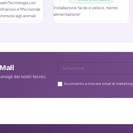
uadriTecnologia con
Installazione facile e veloce, niente
nfrarossi e Microonde
alimentazione!
Immune agli animali
crizione
lMall
nsigli dei nostri tecnici.
Acconsento a ricevere email di marketing 