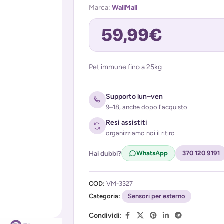
Marca:
WallMall
59,99
€
Pet immune fino a 25kg
Avvisami quando torna disponibile
Supporto lun–ven
9–18, anche dopo l'acquisto
Resi assistiti
organizziamo noi il ritiro
Hai dubbi?
WhatsApp
370 120 9191
Acconsento al trattamento dei miei d
COD:
VM-3327
(
Privacy Policy
)
Categoria:
Sensori per esterno
Condividi: