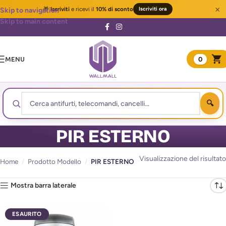
×
🎁
Iscriviti
e ricevi il
10% di sconto
Iscriviti ora
Skip to navigation
Skip to main content
MENU
0
PIR ESTERNO
Visualizzazione del risultato
Home
/
Prodotto Modello
/
PIR ESTERNO
Mostra barra laterale
ESAURITO