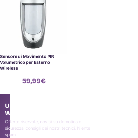
Sensore di Movimento PIR
Volumetrico per Esterno
Wireless
59,99
€
Unisciti alla community
WallMall
Offerte riservate, novità su domotica e
sicurezza, consigli dei nostri tecnici. Niente
spam.