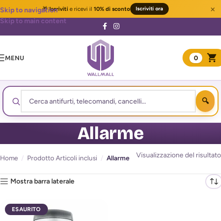
×
🎁
Iscriviti
e ricevi il
10% di sconto
Iscriviti ora
Skip to navigation
Skip to main content
MENU
0
Allarme
Visualizzazione del risultato
Home
/
Prodotto Articoli inclusi
/
Allarme
Mostra barra laterale
ESAURITO