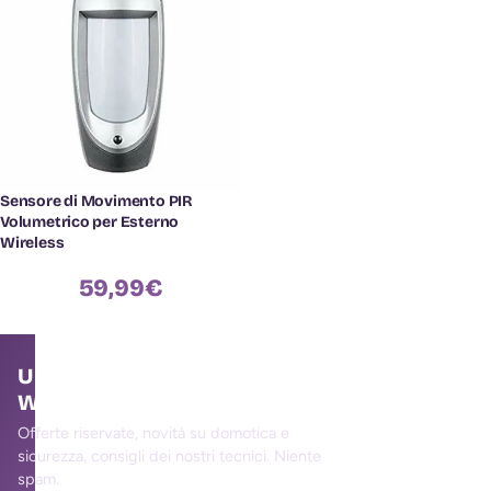
Sensore di Movimento PIR
Volumetrico per Esterno
Wireless
59,99
€
Unisciti alla community
WallMall
Offerte riservate, novità su domotica e
sicurezza, consigli dei nostri tecnici. Niente
spam.