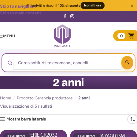
×
🎁
Iscriviti
e ricevi il
10% di sconto
Iscriviti ora
Skip to navigation
Skip to main content
MENU
0
2 anni
Home
/
Prodotto Garanzia produttore
/
2 anni
Visualizzazione di 5 risultati
Mostra barra laterale
ESAURITO
ESAURITO