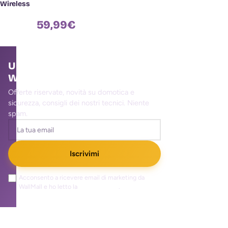
Wireless
59,99
€
Unisciti alla community
WallMall
Offerte riservate, novità su domotica e
sicurezza, consigli dei nostri tecnici. Niente
spam.
Iscrivimi
Acconsento a ricevere email di marketing da
WallMall e ho letto la
privacy policy
.