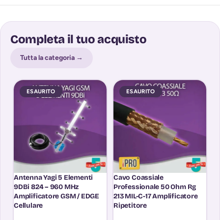
Completa il tuo acquisto
Tutta la categoria →
ESAURITO
ESAURITO
Antenna Yagi 5 Elementi
Cavo Coassiale
C
9DBi 824 – 960 MHz
Professionale 50 Ohm Rg
Ca
Amplificatore GSM / EDGE
213 MIL-C-17 Amplificatore
2
Cellulare
Ripetitore
O