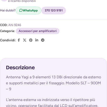
e ricambi disponibili
Acconsento al trattamento dei miei dati per ricevere
l'avviso di disponibilità (
Privacy Policy
)
Hai dubbi?
WhatsApp
370 120 9191
COD:
AN-9246
Categoria:
Accessori per amplificatori
Condividi:
Descrizione
Antenna Yagi a 9 elementi 13 DBi direzionale da esterno
e supporti metallici per il fissaggio. Modello SLT – 900M
– 9
L’antenna esterna va indirizzata verso il ripetitore più
vicino, operazione facilitata dal LCD sull’amplificatore.