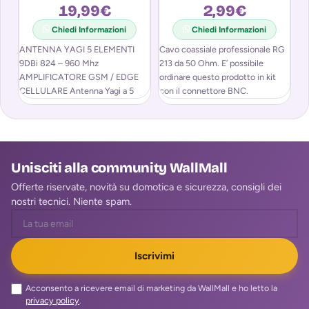
19,99
€
2,99
€
Chiedi Informazioni
Chiedi Informazioni
ANTENNA YAGI 5 ELEMENTI
Cavo coassiale professionale RG
Co
9DBi 824 – 960 Mhz
213 da 50 Ohm. E’ possibile
co
AMPLIFICATORE GSM / EDGE
ordinare questo prodotto in kit
21
CELLULARE Antenna Yagi a 5
con il connettore BNC.
Me
elementi 9
Il prezzo si riferisce
Unisciti alla community WallMall
Offerte riservate, novità su domotica e sicurezza, consigli dei
nostri tecnici. Niente spam.
Iscrivimi
Acconsento a ricevere email di marketing da WallMall e ho letto la
privacy policy
.