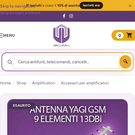
×
🎁
Iscriviti
e ricevi il
10% di sconto
Iscriviti ora
Skip to navigation
Skip to main content
MENU
0
Home
/
Shop
/
Amplificatori
/
Accessori per amplificatori
ESAURITO