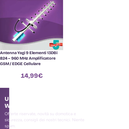
Antenna Yagi 9 Elementi 13DBi
824 – 960 MHz Amplificatore
GSM / EDGE Cellulare
14,99
€
Unisciti alla community
WallMall
Offerte riservate, novità su domotica e
sicurezza, consigli dei nostri tecnici. Niente
spam.