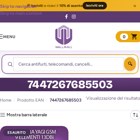
×
🎁
Iscriviti
e ricevi il
10% di sconto
Iscriviti ora
Skip to navigation
Skip to main content
MENU
0
7447267685503
Visualizzazione del risultato
Home
/
Prodotto EAN
/
7447267685503
Mostra barra laterale
ESAURITO