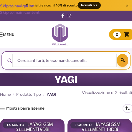
×
🎁
Iscriviti
e ricevi il
10% di sconto
Iscriviti ora
Skip to navigation
Skip to main content
MENU
0
YAGI
Visualizzazione di 2 risultati
Home
/
Prodotto Tipo
/
YAGI
Mostra barra laterale
ESAURITO
ESAURITO