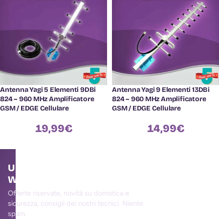
Antenna Yagi 5 Elementi 9DBi
Antenna Yagi 9 Elementi 13DBi
824 – 960 MHz Amplificatore
824 – 960 MHz Amplificatore
GSM / EDGE Cellulare
GSM / EDGE Cellulare
19,99
€
14,99
€
Unisciti alla community
WallMall
Offerte riservate, novità su domotica e
sicurezza, consigli dei nostri tecnici. Niente
spam.