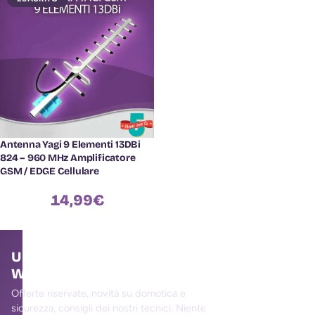
Antenna Yagi 9 Elementi 13DBi
824 – 960 MHz Amplificatore
GSM / EDGE Cellulare
14,99
€
Unisciti alla community
WallMall
Offerte riservate, novità su domotica e
sicurezza, consigli dei nostri tecnici. Niente