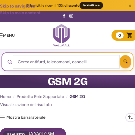
×
🎁
Iscriviti
e ricevi il
10% di sconto
Iscriviti ora
Skip to navigation
Skip to main content
MENU
0
GSM 2G
Home
/
Prodotto Rete Supportate
/
GSM 2G
Visualizzazione del risultato
Mostra barra laterale
ESAURITO