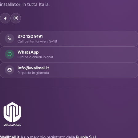
installatori in tutta Italia.
370 120 9191
Call center lun–ven, 9–18
WhatsApp
Ordina o chiedi in chat
info@wallmall.it
Risposta in giornata
WallMall.it
è un marchio registrato dalla
Purple S.r.l.