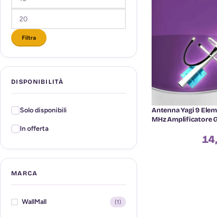
Filtra
DISPONIBILITÀ
Antenna Yagi 9 Elem
Solo disponibili
MHz Amplificatore G
In offerta
14
MARCA
WallMall
(1)