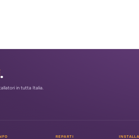
i
.
atori in tutta Italia.
NFO
REPARTI
INSTALL