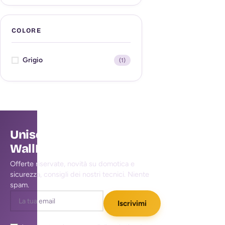
COLORE
Grigio
(1)
Unisciti alla community
WallMall
Offerte riservate, novità su domotica e
sicurezza, consigli dei nostri tecnici. Niente
spam.
Iscrivimi