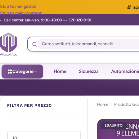
Skip to navigation
🎁
Iscr
Skip to main content
Categorie
Home
Sicurezza
Automazione
Home
/
Prodotto Gu
FILTRA PER PREZZO
ESAURITO