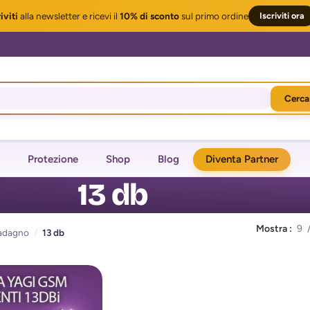
iviti
alla newsletter
e ricevi il
10% di sconto
sul primo ordine
Iscriviti ora
Cerca
Protezione
Shop
Blog
Diventa Partner
13 db
Mostra
9
adagno
/
13 db