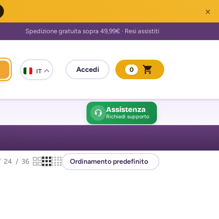
×
0
IT
Assistenza
Richiedi supporto
24
36