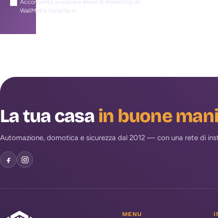
Acconsento a ricevere email di marketing da
WallMall e ho letto la
privacy policy
.
La tua casa
in buone man
Automazione, domotica e sicurezza dal 2012 — con una rete di install
MENU
I