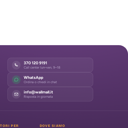
370 120 9191
Call center lun–ven, 9–18
WhatsApp
Ordina o chiedi in chat
info@wallmall.it
Risposta in giornata
ATORI PER
DOVE SIAMO