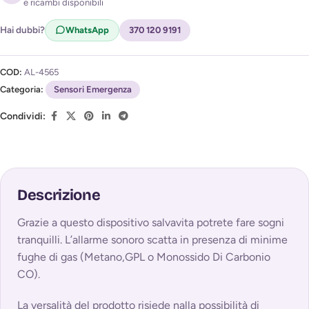
e ricambi disponibili
Acconsento al trattamento dei miei dati per ricevere
l'avviso di disponibilità (
Privacy Policy
)
Hai dubbi?
WhatsApp
370 120 9191
COD:
AL-4565
Categoria:
Sensori Emergenza
Condividi:
Descrizione
Grazie a questo dispositivo salvavita potrete fare sogni
tranquilli. L’allarme sonoro scatta in presenza di minime
fughe di gas (Metano,GPL o Monossido Di Carbonio
CO).
La versalità del prodotto risiede nalla possibilità di