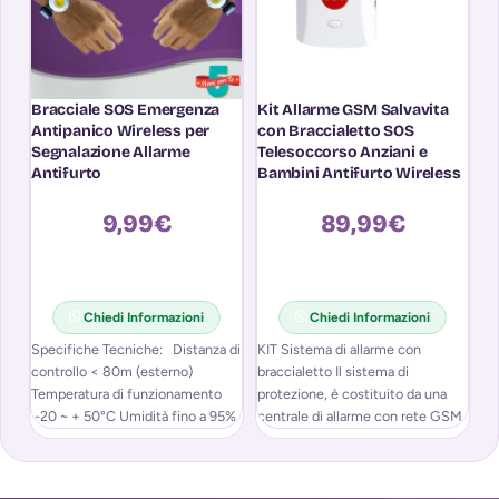
Bracciale SOS Emergenza
Kit Allarme GSM Salvavita
Sa
Antipanico Wireless per
con Braccialetto SOS
Pu
Segnalazione Allarme
Telesoccorso Anziani e
No
Antifurto
Bambini Antifurto Wireless
Tu
Co
Al
9,99
€
89,99
€
In
Chiedi Informazioni
Chiedi Informazioni
Specifiche Tecniche: Distanza di
KIT Sistema di allarme con
Si
controllo < 80m (esterno)
braccialetto Il sistema di
at
Temperatura di funzionamento
protezione, è costituito da una
l’
-20 ~ + 50°C Umidità fino a 95%
centrale di allarme con rete GSM
no