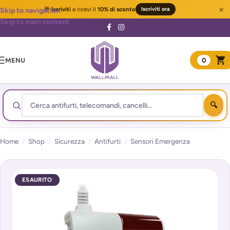
×
🎁
Iscriviti
e ricevi il
10% di sconto
Iscriviti ora
Skip to navigation
Skip to main content
MENU
0
Home
/
Shop
/
Sicurezza
/
Antifurti
/
Sensori Emergenza
ESAURITO