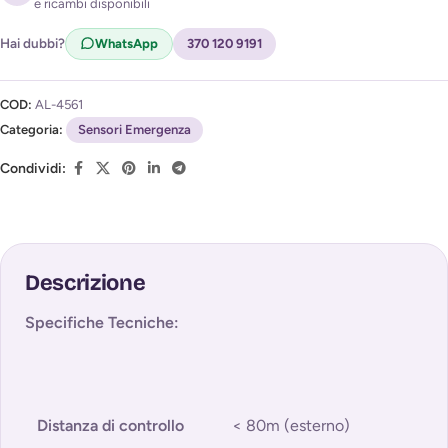
e ricambi disponibili
Acconsento al trattamento dei miei dati per ricevere
l'avviso di disponibilità (
Privacy Policy
)
Hai dubbi?
WhatsApp
370 120 9191
COD:
AL-4561
Categoria:
Sensori Emergenza
Condividi:
Descrizione
Specifiche Tecniche:
Distanza di controllo
< 80m (esterno)