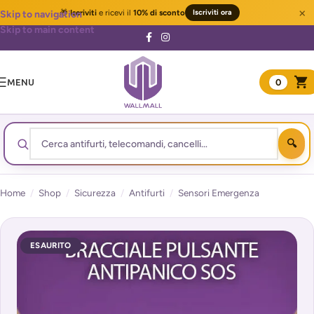
×
🎁
Iscriviti
e ricevi il
10% di sconto
Iscriviti ora
Skip to navigation
Skip to main content
MENU
0
Home
/
Shop
/
Sicurezza
/
Antifurti
/
Sensori Emergenza
ESAURITO