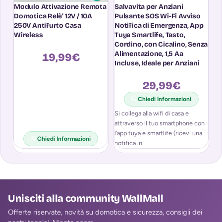
Modulo Attivazione Remota
Salvavita per Anziani
S
Domotica Relè’ 12V / 10A
Pulsante SOS Wi-Fi Avviso
J
250V Antifurto Casa
Notifica di Emergenza, App
An
Wireless
Tuya Smartlife, Tasto,
S
Cordino, con Cicalino, Senza
Alimentazione, 1,5 Aa
19,99
€
Incluse, Ideale per Anziani
29,99
€
Chiedi Informazioni
Si collega alla wifi di casa e
attraverso il tuo smartphone con
l’app tuya e smartlife (ricevi una
Chiedi Informazioni
notifica in
Unisciti alla community WallMall
Offerte riservate, novità su domotica e sicurezza, consigli dei