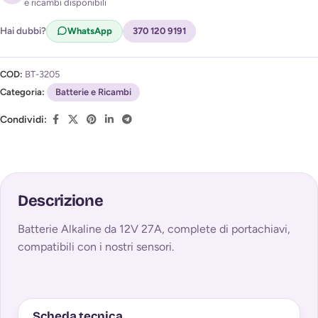
e ricambi disponibili
Acconsento al trattamento dei miei dati per ricevere
l'avviso di disponibilità (
Privacy Policy
)
Hai dubbi?
WhatsApp
370 120 9191
COD:
BT-3205
Categoria:
Batterie e Ricambi
Condividi:
Descrizione
Batterie Alkaline da 12V 27A, complete di portachiavi,
compatibili con i nostri sensori.
Scheda tecnica