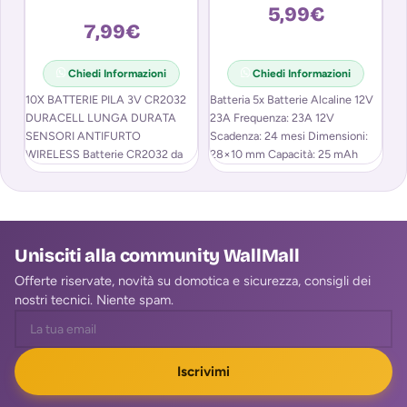
A
5,99
€
7,99
€
Chiedi Informazioni
Chiedi Informazioni
10X BATTERIE PILA 3V CR2032
Batteria 5x Batterie Alcaline 12V
5
DURACELL LUNGA DURATA
23A Frequenza: 23A 12V
S
SENSORI ANTIFURTO
Scadenza: 24 mesi Dimensioni:
2
WIRELESS Batterie CR2032 da
28×10 mm Capacità: 25 mAh
AN
3V Duracell, ideale per i nostri
Ri
nuovi sensori Porte
el
Unisciti alla community WallMall
Offerte riservate, novità su domotica e sicurezza, consigli dei
nostri tecnici. Niente spam.
Iscrivimi