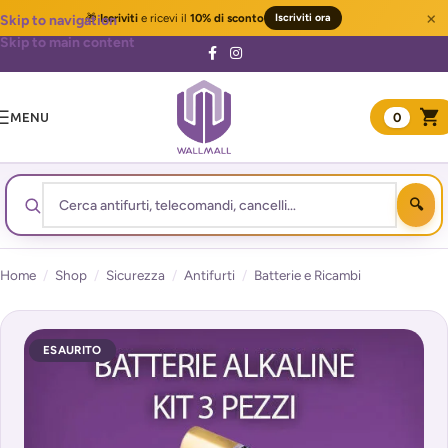
×
🎁
Iscriviti
e ricevi il
10% di sconto
Iscriviti ora
Skip to navigation
Skip to main content
MENU
0
Home
/
Shop
/
Sicurezza
/
Antifurti
/
Batterie e Ricambi
ESAURITO