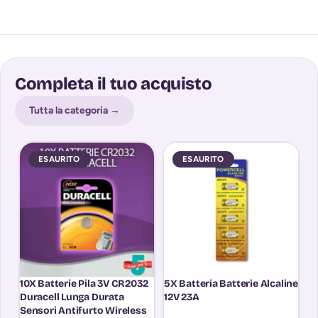
Completa il tuo acquisto
Tutta la categoria →
ESAURITO
ESAURITO
10X Batterie Pila 3V CR2032
5X Batteria Batterie Alcaline
5X
Duracell Lunga Durata
12V 23A
Se
Sensori Antifurto Wireless
27