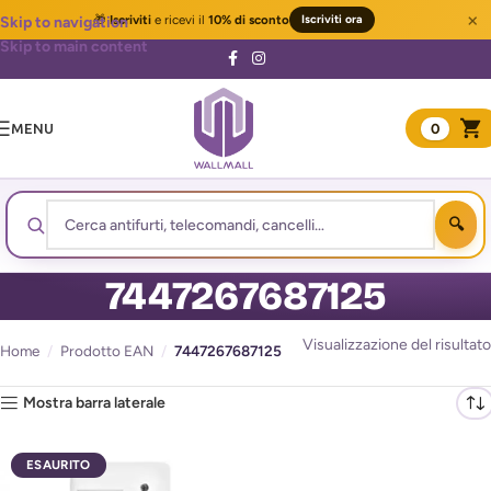
×
🎁
Iscriviti
e ricevi il
10% di sconto
Iscriviti ora
Skip to navigation
Skip to main content
MENU
0
7447267687125
Visualizzazione del risultato
Home
/
Prodotto EAN
/
7447267687125
Mostra barra laterale
ESAURITO