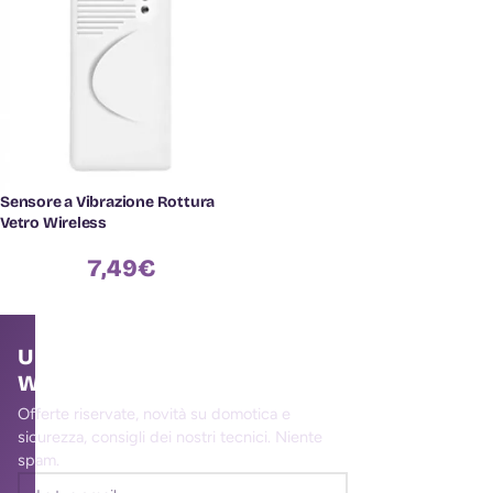
Sensore a Vibrazione Rottura
Vetro Wireless
7,49
€
Unisciti alla community
WallMall
Offerte riservate, novità su domotica e
sicurezza, consigli dei nostri tecnici. Niente
spam.