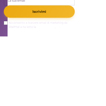
Iscrivimi
Acconsento a ricevere email di marketing da
WallMall e ho letto la
privacy policy
.