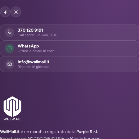
370 120 9191
Call center lun–ven, 9–18
WhatsApp
Ordina o chiedi in chat
info@wallmall.it
Risposta in giornata
WallMall.it
è un marchio registrato dalla
Purple S.r.l.
Registrazione N° 018179831 Ufficio Marchi Europeo