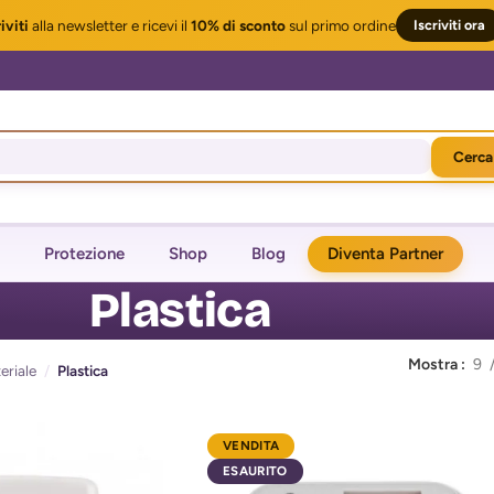
iviti
alla newsletter
e ricevi il
10% di sconto
sul primo ordine
Iscriviti ora
Cerca
Protezione
Shop
Blog
Diventa Partner
Plastica
Mostra
9
eriale
/
Plastica
VENDITA
ESAURITO