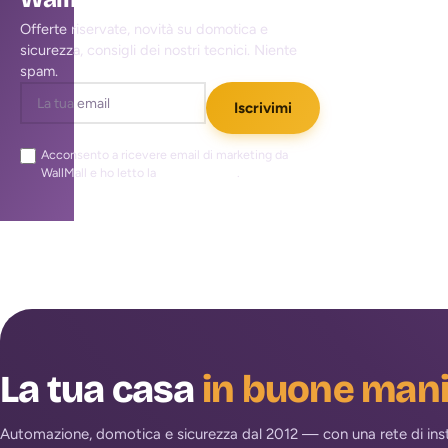
Offerte riservate, novità su domotica e
sicurezza, consigli dei nostri tecnici. Niente
spam.
Iscrivimi
Acconsento a ricevere email di marketing da
WallMall e ho letto la
privacy policy
.
La tua casa
in buone man
Automazione, domotica e sicurezza dal 2012 — con una rete di install