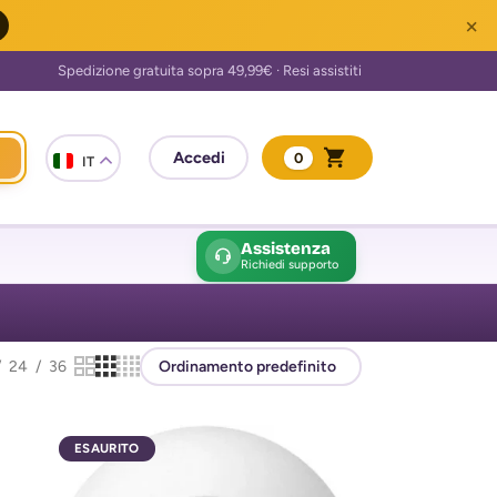
×
0
IT
Assistenza
Richiedi supporto
24
36
ESAURITO