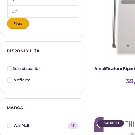
Filtra
DISPONIBILITÀ
Amplificatore Ripet
Solo disponibili
39
In offerta
MARCA
ESAURITO
WallMall
(4)