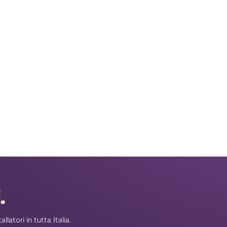
i
.
atori in tutta Italia.