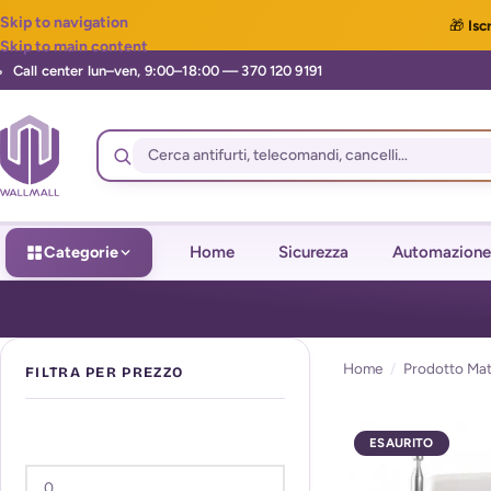
Skip to navigation
🎁
Iscr
Skip to main content
Categorie
Home
Sicurezza
Automazione
Home
/
Prodotto Mat
FILTRA PER PREZZO
ESAURITO