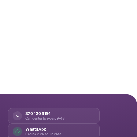
370 120 9191
Call center lun–ven, 9–18
WhatsApp
Ordina o chiedi in chat