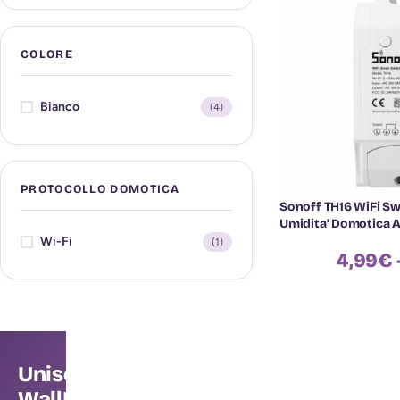
COLORE
Bianco
(4)
PROTOCOLLO DOMOTICA
Sonoff TH16 WiFi Sw
Umidita’ Domotica A
Wi-Fi
(1)
4,99
€
Unisciti alla community
WallMall