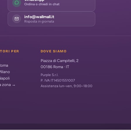
Ordina o chiedi in chat
info@wallmall.it
Risposta in giornata
ATORI PER
DOVE SIAMO
Piazza di Campitelli, 2
 Roma
00186
Roma
·
IT
Milano
Purple S.r.l.
Napoli
P. IVA IT14501551007
ua zona →
Assistenza lun–ven, 9:00–18:00