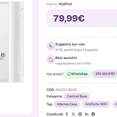
Marca:
WallMall
79,99
€
Avvisami quando torna disponibile
Supporto lun–ven
9–18, anche dopo l'acquisto
Resi assistiti
organizziamo noi il ritiro
Hai dubbi?
WhatsApp
370 120 9191
COD:
AN/GO-BASE
Acconsento al trattamento dei miei d
Categoria:
(
Privacy Policy
Centrali Base
)
Tag:
Allarme Casa
,
Antifurto WiFi
,
A
Condividi: