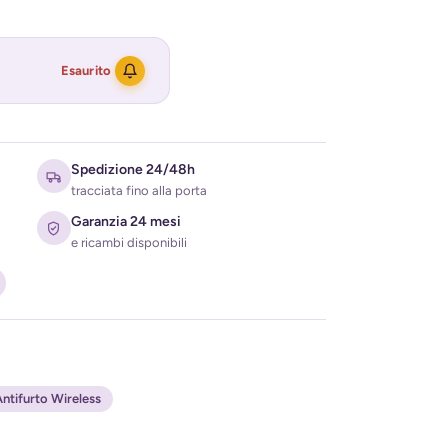
Esaurito
Spedizione 24/48h
tracciata fino alla porta
Garanzia 24 mesi
e ricambi disponibili
ati per ricevere l'avviso di disponibilità
ntifurto Wireless