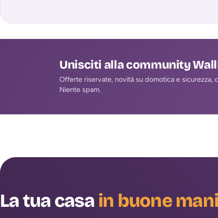
Allarme
Allarme
- Controllo Remoto via Chiamata / SMS /
- Controllo Remo
APP
APP
Unisciti alla community Wal
Offerte riservate, novità su domotica e sicurezza, co
Niente spam.
La tua casa
in buone man