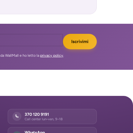
Allarme
- Controllo Remoto vi
APP
Iscrivimi
da WallMall e ho letto la
privacy policy
.
370 120 9191
Call center lun–ven, 9–18
WhatsApp