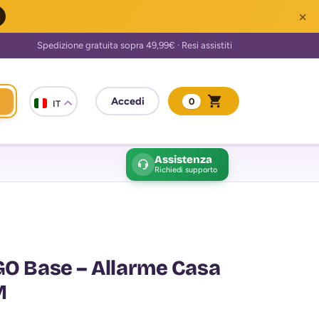
×
0
IT
Assistenza
Richiedi supporto
GO Base – Allarme Casa
M