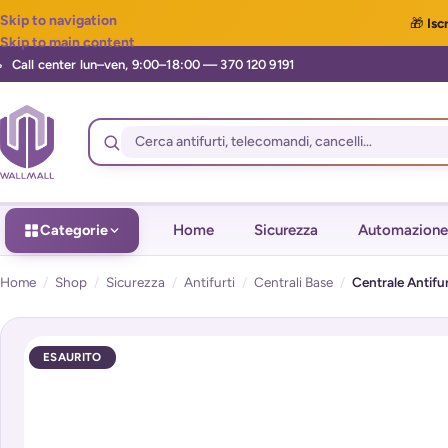
Skip to navigation
🎁
Iscr
Skip to main content
Categorie
Home
Sicurezza
Automazione
Home
/
Shop
/
Sicurezza
/
Antifurti
/
Centrali Base
/
Centrale Antif
ESAURITO