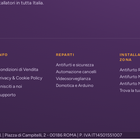
atori in tutta Italia.
NFO
REPARTI
INSTALL
ZONA
Antifurti e sicurezza
ondizioni di Vendita
Antifurto
Automazione cancelli
Antifurto 
rivacy & Cookie Policy
Videosorveglianza
Antifurto 
Domotica e Arduino
nisciti a noi
Trova la t
upporto
.l. | Piazza di Campitelli, 2 - 00186 ROMA | P. IVA IT14501551007