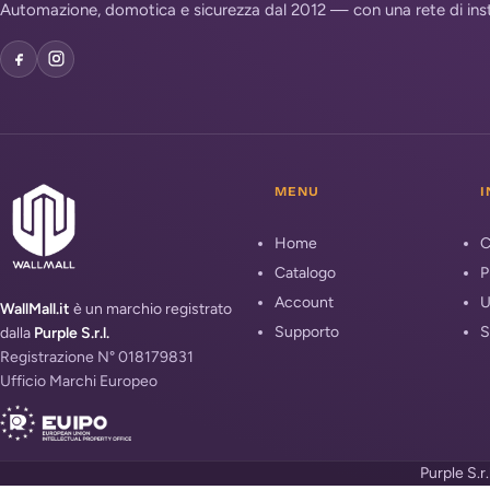
Automazione, domotica e sicurezza dal 2012 — con una rete di install
MENU
I
Home
C
Catalogo
P
Account
U
WallMall.it
è un marchio registrato
Supporto
S
dalla
Purple S.r.l.
Registrazione N° 018179831
Ufficio Marchi Europeo
Purple S.r