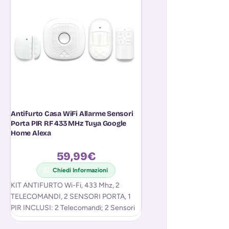
Antifurto Casa WiFi Allarme Sensori
Centrale Antifurto 
Porta PIR RF 433 MHz Tuya Google
Allarme Casa Touch
Home Alexa
99,9
59,99
€
Chiedi Informazioni
Chiedi In
KIT ANTIFURTO Wi-Fi, 433 Mhz, 2
- 99 Zone Wireless / 4 
TELECOMANDI, 2 SENSORI PORTA, 1
- Controllo Domotico 
PIR INCLUSI: 2 Telecomandi; 2 Sensori
- Registrazione Messa
Porta; 1 Pir