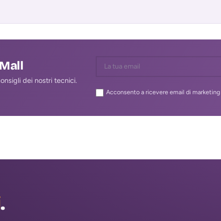
Allarme
to via Chiamata / SMS /
- Controllo Remoto via Chiamata / SMS /
APP
lMall
nsigli dei nostri tecnici.
Acconsento a ricevere email di marketing 
i
.