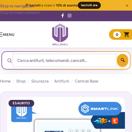
×
🎁
Iscriviti
e ricevi il
10% di sconto
Iscriviti ora
Skip to navigation
Skip to main content
MENU
0
Home
/
Shop
/
Sicurezza
/
Antifurti
/
Centrali Base
ESAURITO