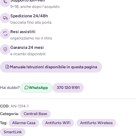
Supporto lun–ven
9–18, anche dopo l'acquisto
Acconsento al trattamento dei miei dati per ricevere
l'avviso di disponibilità (
Privacy Policy
)
Spedizione 24/48h
tracciata fino alla porta
Resi assistiti
organizziamo noi il ritiro
Garanzia 24 mesi
e ricambi disponibili
Manuale Istruzioni disponibile in questa pagina
Hai dubbi?
WhatsApp
370 120 9191
COD:
AN-1314-1
Categoria:
Centrali Base
Tag:
Allarme Casa
,
Antifurto WiFi
,
Antifurto Wireless
,
SmartLink