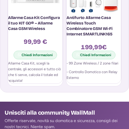
Allarme Casa Kit Configura
Antifurto Allarme Casa
An
il tuo KIT GO® – Allarme
Wireless Touch
Se
Casa GSM Wireless
Combinatore GSM Wi-Fi
M
Internet SMARTLINK165
A
99,99 €
199,99
€
Chiedi Informazioni
Chiedi Informazioni
Allarme Casa Kit, scegli la
- 99 Zone Wireless / 2 zone filari
KI
centrale, gli accessori e tutto ciò
2
- Controllo Domotico con Relay
che ti serve, calcola il totale ed
PO
Esterno
acquista!
Te
- Registrazione Messaggio Vocale
per Allarme
- Controllo Remoto via Chiamata
/ SMS / APP
Unisciti alla community WallMall
Offerte riservate, novità su domotica e sicurezza, consigli dei
nostri tecnici. Niente spam.