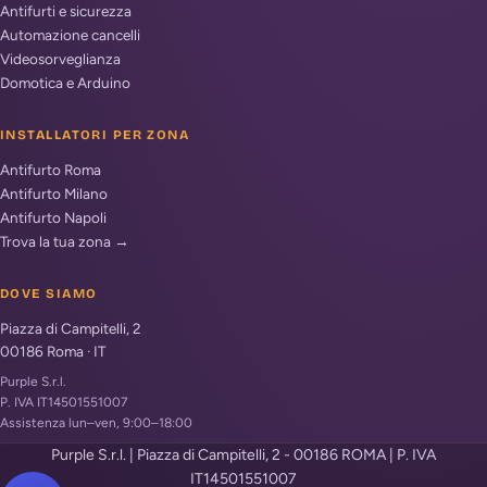
Antifurti e sicurezza
Automazione cancelli
Videosorveglianza
Domotica e Arduino
INSTALLATORI PER ZONA
Antifurto Roma
Antifurto Milano
Antifurto Napoli
Trova la tua zona →
DOVE SIAMO
Piazza di Campitelli, 2
00186
Roma
·
IT
Purple S.r.l.
P. IVA IT14501551007
Assistenza lun–ven, 9:00–18:00
Purple S.r.l. | Piazza di Campitelli, 2 - 00186 ROMA | P. IVA
IT14501551007