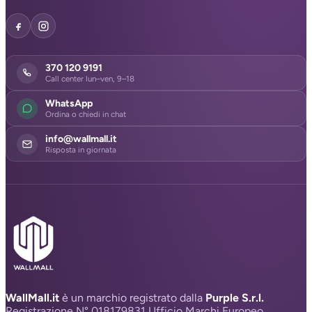
370 120 9191
Call center lun–ven, 9–18
WhatsApp
Ordina o chiedi in chat
info@wallmall.it
Risposta in giornata
WallMall.it
è un marchio registrato dalla
Purple S.r.l.
Registrazione N° 018179831 Ufficio Marchi Europeo