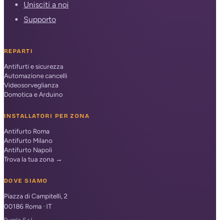
Unisciti a noi
Supporto
REPARTI
Antifurti e sicurezza
Automazione cancelli
Videosorveglianza
Domotica e Arduino
INSTALLATORI PER ZONA
Antifurto Roma
Antifurto Milano
Antifurto Napoli
Trova la tua zona →
DOVE SIAMO
Piazza di Campitelli, 2
00186
Roma
·
IT