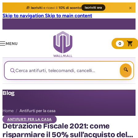
×
🎁
Iscriviti
e ricevi il
10% di sconto
Iscriviti ora
Skip to navigation
Skip to main content
MENU
0
Blog
Home
/
Antifurti per la casa
ANTIFURTI PER LA CASA
Detrazione Fiscale 2021: come
risparmiare il 50% sull’acquisto del