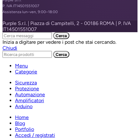
Purple S.r.l.
P. IVA IT14501551007
Assistenza lun–ven, 9:00–18:00
Purple S.r.l. | Piazza di Campitelli, 2 - 00186 ROMA | P. IVA
IT14501551007
Cerca
Inizia a digitare per vedere i post che stai cercando.
Chiudi
Cerca
Menu
Categorie
Sicurezza
Protezione
Automazione
Amplificatori
Arduino
Home
Blog
Portfolio
Accedi / registrati