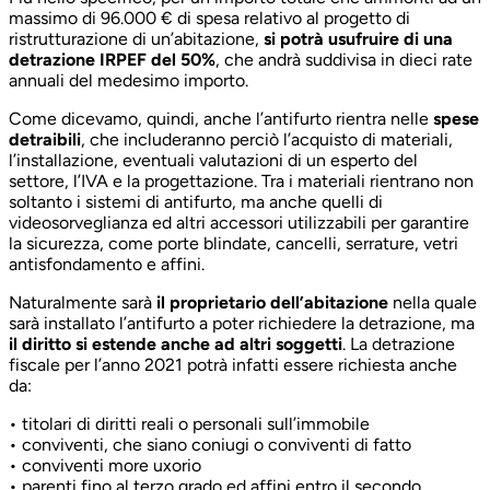
massimo di 96.000 € di spesa relativo al progetto di
ristrutturazione di un’abitazione,
si potrà usufruire di una
detrazione IRPEF del 50%
, che andrà suddivisa in dieci rate
annuali del medesimo importo.
Come dicevamo, quindi, anche l’antifurto rientra nelle
spese
detraibili
, che includeranno perciò l’acquisto di materiali,
l’installazione, eventuali valutazioni di un esperto del
settore, l’IVA e la progettazione. Tra i materiali rientrano non
soltanto i sistemi di antifurto, ma anche quelli di
videosorveglianza ed altri accessori utilizzabili per garantire
la sicurezza, come porte blindate, cancelli, serrature, vetri
antisfondamento e affini.
Naturalmente sarà
il proprietario dell’abitazione
nella quale
sarà installato l’antifurto a poter richiedere la detrazione, ma
il diritto si estende anche ad altri soggetti
. La detrazione
fiscale per l’anno 2021 potrà infatti essere richiesta anche
da:
• titolari di diritti reali o personali sull’immobile
• conviventi, che siano coniugi o conviventi di fatto
• conviventi more uxorio
• parenti fino al terzo grado ed affini entro il secondo