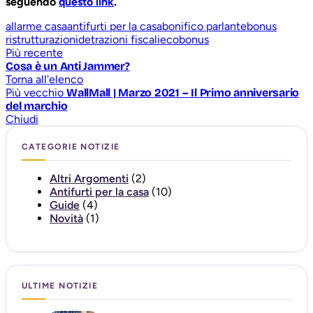
seguendo
questo link
.
allarme casa
antifurti per la casa
bonifico parlante
bonus
ristrutturazioni
detrazioni fiscali
ecobonus
Più recente
Cosa è un Anti Jammer?
Torna all'elenco
Più vecchio
WallMall | Marzo 2021 – Il Primo anniversario
del marchio
Chiudi
CATEGORIE NOTIZIE
Altri Argomenti
(2)
Antifurti per la casa
(10)
Guide
(4)
Novità
(1)
ULTIME NOTIZIE