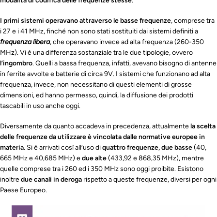
modalità di codifica delle frequenze stesse
.
I primi sistemi operavano attraverso le basse frequenze
, comprese tra
i 27 e i 41 MHz, finché non sono stati sostituiti dai sistemi definiti a
frequenza libera
, che operavano invece ad alta frequenza (260-350
MHz). Vi è una differenza sostanziale tra le due tipologie, ovvero
l’ingombro
. Quelli a bassa frequenza, infatti, avevano bisogno di antenne
in ferrite avvolte e batterie di circa 9V. I sistemi che funzionano ad alta
frequenza, invece, non necessitano di questi elementi di grosse
dimensioni, ed hanno permesso, quindi, la diffusione dei prodotti
tascabili in uso anche oggi.
Diversamente da quanto accadeva in precedenza, attualmente
la scelta
delle frequenze da utilizzare è vincolata dalle normative europee in
materia
. Si è arrivati così all’uso di
quattro frequenze, due basse
(40,
665 MHz e 40,685 MHz) e
due alte
(433,92 e 868,35 MHz), mentre
quelle comprese tra i 260 ed i 350 MHz sono oggi proibite. Esistono
inoltre
due canali in deroga
rispetto a queste frequenze, diversi per ogni
Paese Europeo.