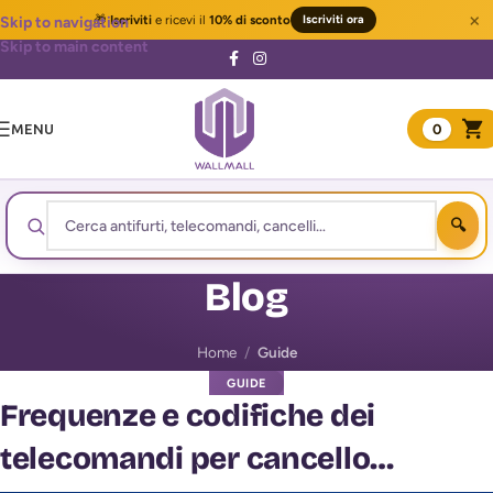
×
🎁
Iscriviti
e ricevi il
10% di sconto
Iscriviti ora
Skip to navigation
Skip to main content
MENU
0
Blog
Home
/
Guide
GUIDE
Frequenze e codifiche dei
telecomandi per cancello