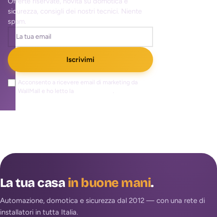
Offerte riservate, novità su domotica e
sicurezza, consigli dei nostri tecnici. Niente
spam.
Iscrivimi
Acconsento a ricevere email di marketing da
WallMall e ho letto la
privacy policy
.
La tua casa
in buone mani
.
Automazione, domotica e sicurezza dal 2012 — con una rete di
installatori in tutta Italia.