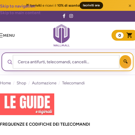
×
🎁
Iscriviti
e ricevi il
10% di sconto
Iscriviti ora
Skip to navigation
Skip to main content
MENU
0
Home
/
Shop
/
Automazione
/
Telecomandi
FREQUENZE E CODIFICHE DEI TELECOMANDI