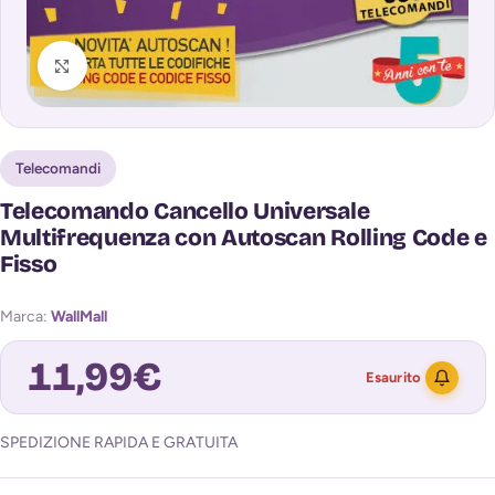
Clicca per ingrandire
Telecomandi
Telecomando Cancello Universale
Multifrequenza con Autoscan Rolling Code e
Fisso
Marca:
WallMall
11,99
€
Esaurito
SPEDIZIONE RAPIDA E GRATUITA
Avvisami quando torna disponibile