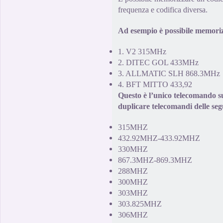
frequenza e codifica
diversa.
Ad esempio è possibile memorizz
1.
V2
315MHz
2
.
DITEC GOL
433MHz
3
.
ALLMATIC
SLH
868.3MHz
4
.
BFT MITTO
433,92
Questo è l’unico
telecomando
s
duplicare
telecomandi delle seg
315MHZ
432.92MHZ-433.92MHZ
330MHZ
867.3MHZ-869.3MHZ
288MHZ
300MHZ
303MHZ
303.825MHZ
306MHZ