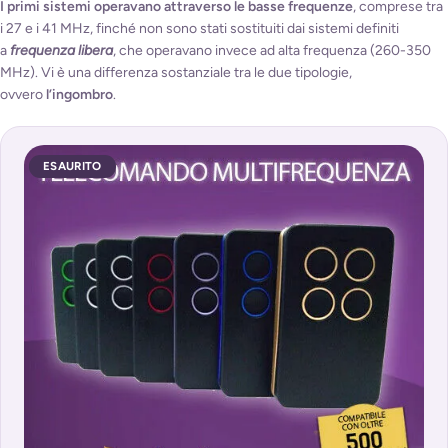
I primi sistemi operavano attraverso le basse frequenze
, comprese tra
i 27 e i 41 MHz, finché non sono stati sostituiti dai sistemi definiti
a
frequenza libera
, che operavano invece ad alta frequenza (260-350
MHz). Vi è una differenza sostanziale tra le due tipologie,
ovvero
l’ingombro
.
ESAURITO