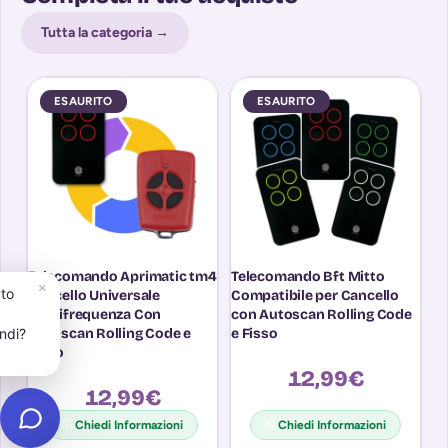
Tutta la categoria →
ESAURITO
ESAURITO
Telecomando Aprimatic tm4
Telecomando Bft Mitto
T
×
uto
Cancello Universale
Compatibile per Cancello
M
Multifrequenza Con
con Autoscan Rolling Code
R
ndi?
Autoscan Rolling Code e
e Fisso
p
Fisso
4
12,99
€
12,99
€
Chiedi Informazioni
Chiedi Informazioni