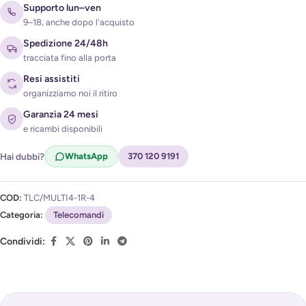
Supporto lun–ven
9–18, anche dopo l'acquisto
Spedizione 24/48h
tracciata fino alla porta
Resi assistiti
organizziamo noi il ritiro
Acconsento al trattamento dei miei dati per ricevere
Garanzia 24 mesi
l'avviso di disponibilità (
Privacy Policy
)
e ricambi disponibili
Hai dubbi?
WhatsApp
370 120 9191
COD:
TLC/MULTI4-1R-4
Categoria:
Telecomandi
Condividi: