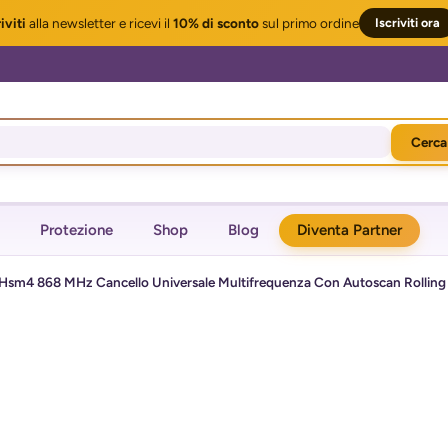
iviti
alla newsletter
e ricevi il
10% di sconto
sul primo ordine
Iscriviti ora
Cerca
Protezione
Shop
Blog
Diventa Partner
m4 868 MHz Cancello Universale Multifrequenza Con Autoscan Rolling 