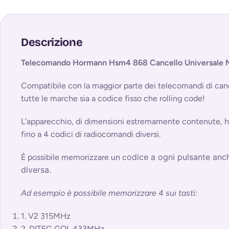
Descrizione
Telecomando Hormann Hsm4 868 Cancello Universale M
Compatibile con la maggior parte dei telecomandi di cancel
tutte le marche sia a codice fisso che rolling code!
L’apparecchio, di dimensioni estremamente contenute, ha
fino a 4 codici di radiocomandi diversi.
odice a ogni pulsante anc
È possibile memorizzare un c
diversa.
Ad esempio è possibile memorizzare 4 sui tasti:
1.
V2
315MHz
2
.
DITEC GOL
433MHz