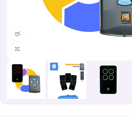
360 vista prodotto
Clicca per ingrandire