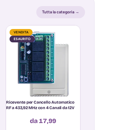
Tutta la categoria →
VENDITA
ESAURITO
ESAURITO
Ricevente per Cancello Automatico
Telecomando Aprima
RF a 433,92 MHz con 4 Canali da 12V
Universale Multifre
Autoscan Rolling Co
da 17,99
12,9