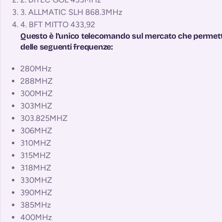
3
.
ALLMATIC
SLH
868.3MHz
4
.
BFT MITTO
433,92
Questo è l’unico telecomando sul mercato che permett
delle seguenti frequenze:
280MHz
288MHZ
300MHZ
303MHZ
303.825MHZ
306MHZ
310MHZ
315MHZ
318MHZ
330MHZ
390MHZ
385MHz
400MHz