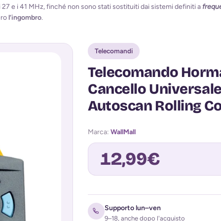
 27 e i 41 MHz, finché non sono stati sostituiti dai sistemi definiti a
frequ
ero
l’ingombro
.
Telecomandi
Telecomando Horm
Cancello Universal
Autoscan Rolling Co
Marca:
WallMall
12,99
€
Avvisami quando torna disponibile
Supporto lun–ven
9–18, anche dopo l'acquisto