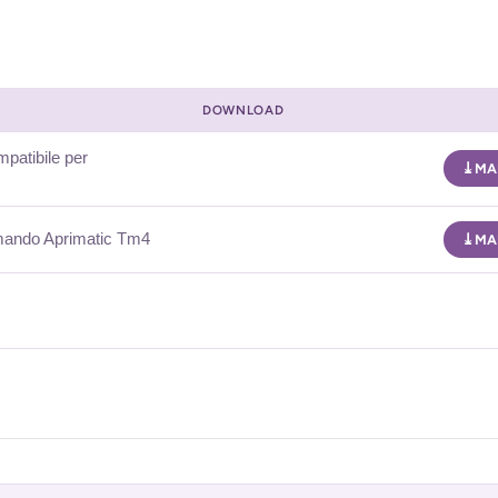
DOWNLOAD
patibile per
MA
omando Aprimatic Tm4
MA