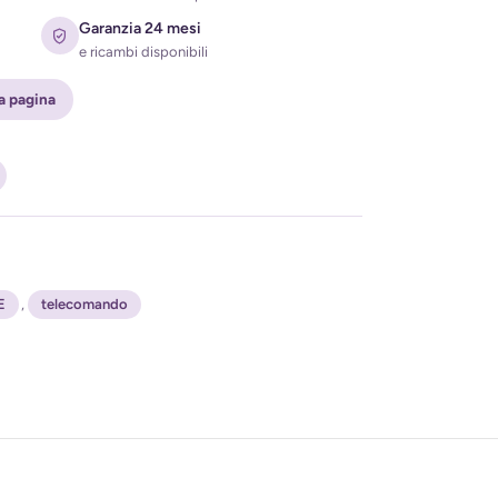
Garanzia 24 mesi
e ricambi disponibili
ta pagina
ati per ricevere l'avviso di disponibilità
E
,
telecomando