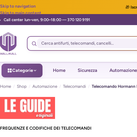
Skip to navigation
🎁
Iscr
Skip to main content
Categorie
Home
Sicurezza
Automazione
Home
/
Shop
/
Automazione
/
Telecomandi
/
Telecomando Hormann Hs
FREQUENZE E CODIFICHE DEI TELECOMANDI