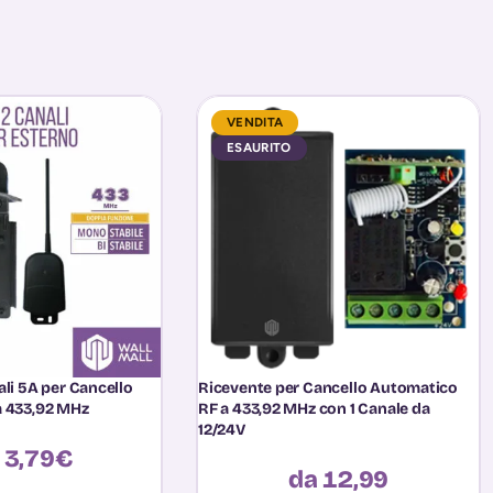
VENDITA
ESAURITO
li 5A per Cancello
Ricevente per Cancello Automatico
a 433,92 MHz
RF a 433,92 MHz con 1 Canale da
12/24V
a
3,79
€
da 12,99