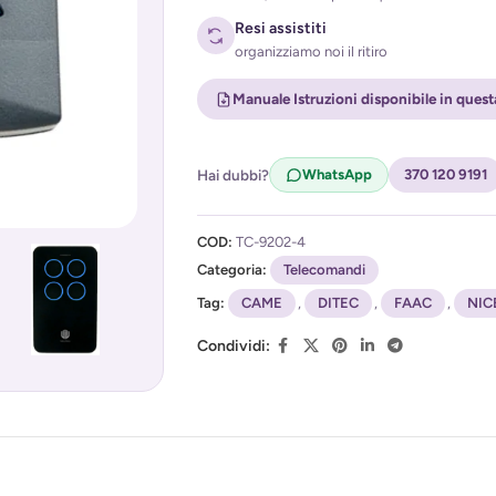
Resi assistiti
organizziamo noi il ritiro
Manuale Istruzioni disponibile in ques
Acconsento al trattamento dei miei d
Hai dubbi?
WhatsApp
370 120 9191
(
Privacy Policy
)
COD:
TC-9202-4
Categoria:
Telecomandi
Tag:
CAME
,
DITEC
,
FAAC
,
NIC
Condividi: