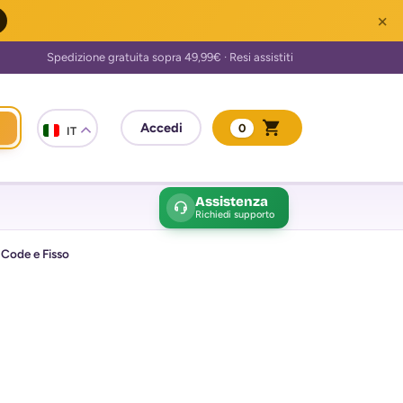
×
0
IT
Assistenza
Richiedi supporto
Code e Fisso