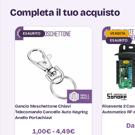
Completa il tuo acquisto
ESAURITO
VENDITA
ESAURITO
Gancio Moschettone Chiavi
Ricevente 2 Cana
Telecomando Cancello Auto Keyring
Automatico RF 
Anello Portachiavi
D
1,00
€
-
4,49
€