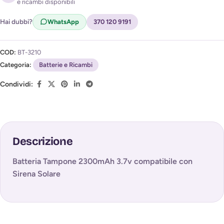
e ricambi disponibili
Acconsento al trattamento dei miei dati per ricevere
l'avviso di disponibilità (
Privacy Policy
)
Hai dubbi?
WhatsApp
370 120 9191
COD:
BT-3210
Categoria:
Batterie e Ricambi
Condividi:
Descrizione
Batteria Tampone 2300mAh 3.7v compatibile con
Sirena Solare