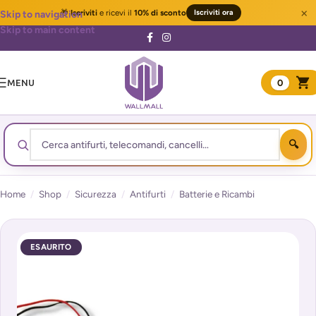
×
🎁
Iscriviti
e ricevi il
10% di sconto
Iscriviti ora
Skip to navigation
Skip to main content
MENU
0
Home
/
Shop
/
Sicurezza
/
Antifurti
/
Batterie e Ricambi
ESAURITO