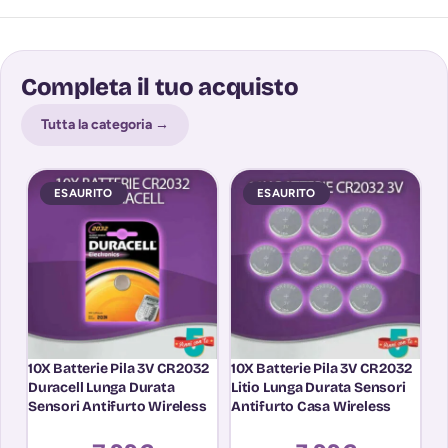
Completa il tuo acquisto
Tutta la categoria →
ESAURITO
ESAURITO
10X Batterie Pila 3V CR2032
10X Batterie Pila 3V CR2032
5X
Duracell Lunga Durata
Litio Lunga Durata Sensori
1
Sensori Antifurto Wireless
Antifurto Casa Wireless
Ca