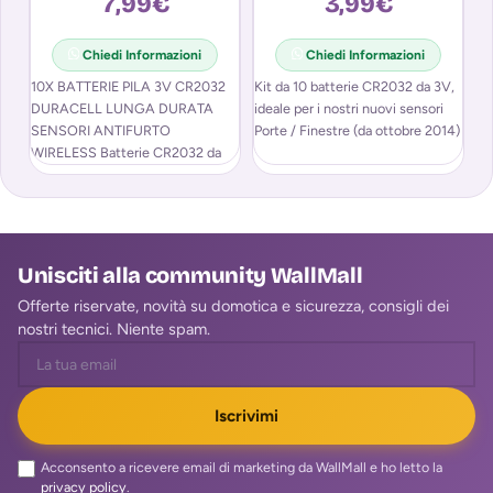
7,99
€
3,99
€
Chiedi Informazioni
Chiedi Informazioni
10X BATTERIE PILA 3V CR2032
Kit da 10 batterie CR2032 da 3V,
Ba
DURACELL LUNGA DURATA
ideale per i nostri nuovi sensori
ut
SENSORI ANTIFURTO
Porte / Finestre (da ottobre 2014)
ne
WIRELESS Batterie CR2032 da
Ca
3V Duracell, ideale per i nostri
ba
nuovi sensori Porte
Unisciti alla community WallMall
Offerte riservate, novità su domotica e sicurezza, consigli dei
nostri tecnici. Niente spam.
Iscrivimi
Acconsento a ricevere email di marketing da WallMall e ho letto la
privacy policy
.