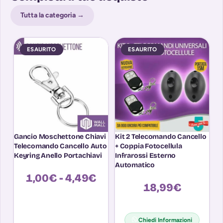
Tutta la categoria →
ESAURITO
ESAURITO
Gancio Moschettone Chiavi
Kit 2 Telecomando Cancello
Ri
Telecomando Cancello Auto
+ Coppia Fotocellula
A
Keyring Anello Portachiavi
Infrarossi Esterno
MH
Automatico
T
1,00
€
-
4,49
€
18,99
€
Chiedi Informazioni