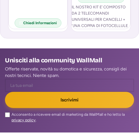
IL NOSTRO KIT E’ COMPOSTO
Co
DA 2 TELECOMANDI
Te
UNIVERSALI PER CANCELLI +
re
Chiedi Informazioni
UNA COPPIA DI FOTOCELLULE
de
AD INFRAROSSI
Ri
INFORMAZIONI SUI
TELECOMANDI
Unisciti alla community WallMall
Offerte riservate, novità su domotica e sicurezza, consigli dei
nostri tecnici. Niente spam.
Iscrivimi
Acconsento a ricevere email di marketing da WallMall e ho letto la
privacy policy
.