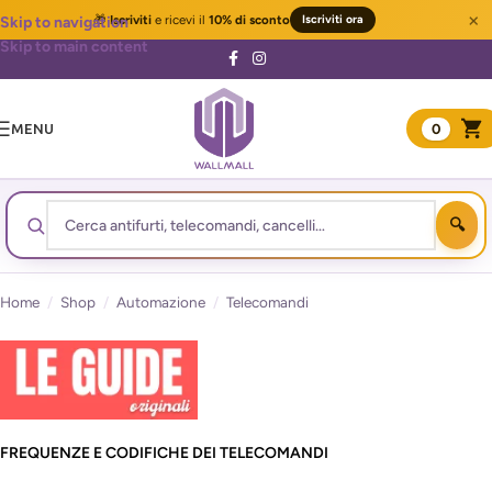
×
🎁
Iscriviti
e ricevi il
10% di sconto
Iscriviti ora
Skip to navigation
Skip to main content
MENU
0
Home
/
Shop
/
Automazione
/
Telecomandi
FREQUENZE E CODIFICHE DEI TELECOMANDI