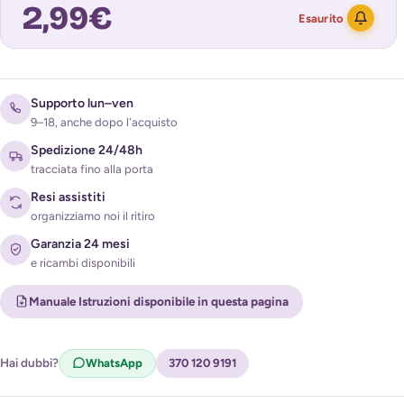
2,99
€
Esaurito
Avvisami quando torna disponibile
Supporto lun–ven
9–18, anche dopo l'acquisto
Spedizione 24/48h
tracciata fino alla porta
Resi assistiti
organizziamo noi il ritiro
Garanzia 24 mesi
e ricambi disponibili
Acconsento al trattamento dei miei dati per ricevere
l'avviso di disponibilità (
Privacy Policy
)
Manuale Istruzioni disponibile in questa pagina
Hai dubbi?
WhatsApp
370 120 9191