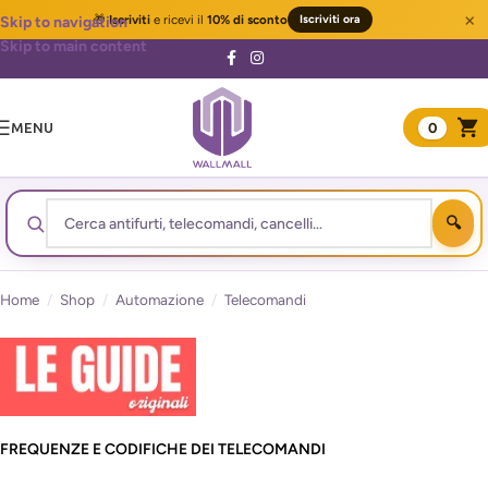
×
🎁
Iscriviti
e ricevi il
10% di sconto
Iscriviti ora
Skip to navigation
Skip to main content
MENU
0
Home
/
Shop
/
Automazione
/
Telecomandi
FREQUENZE E CODIFICHE DEI TELECOMANDI