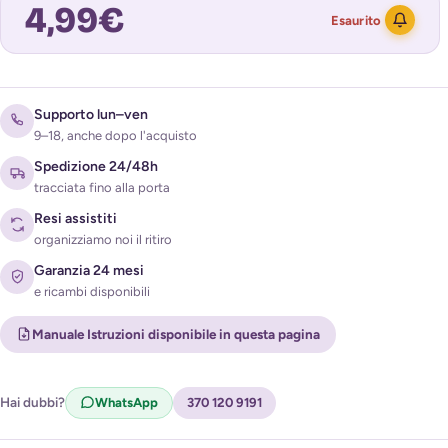
4,99
€
Esaurito
Avvisami quando torna disponibile
Supporto lun–ven
9–18, anche dopo l'acquisto
Spedizione 24/48h
tracciata fino alla porta
Resi assistiti
organizziamo noi il ritiro
Garanzia 24 mesi
e ricambi disponibili
Acconsento al trattamento dei miei dati per ricevere
l'avviso di disponibilità (
Privacy Policy
)
Manuale Istruzioni disponibile in questa pagina
Hai dubbi?
WhatsApp
370 120 9191