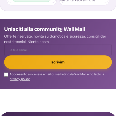
esistente. Facilissimo da
tr
installare,
Unisciti alla community WallMall
Offerte riservate, novità su domotica e sicurezza, consigli dei
nostri tecnici. Niente spam.
Iscrivimi
Acconsento a ricevere email di marketing da WallMall e ho letto la
privacy policy
.