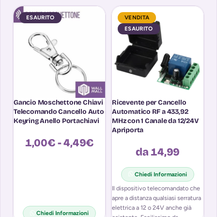
ESAURITO
VENDITA
ESAURITO
Gancio Moschettone Chiavi
Ricevente per Cancello
Ri
Telecomando Cancello Auto
Automatico RF a 433,92
A
Keyring Anello Portachiavi
MHz con 1 Canale da 12/24V
MH
Apriporta
1,00
€
-
4,49
€
da 14,99
Chiedi Informazioni
Il dispositivo telecomandato che
l 
apre a distanza qualsiasi serratura
vo
elettrica a 12 o 24V anche già
co
Chiedi Informazioni