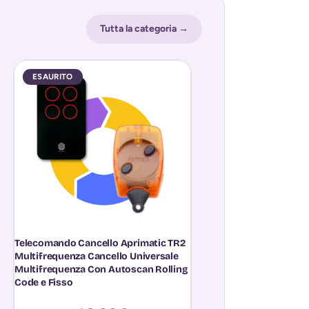
Tutta la categoria →
ESAURITO
ESAURITO
Telecomando Cancello Aprimatic TR2
Telecomando Cardin
Multifrequenza Cancello Universale
Universale Multifre
Multifrequenza Con Autoscan Rolling
Autoscan Rolling Co
Code e Fisso
12,9