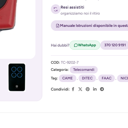
Resi assistiti
organizziamo noi il ritiro
Manuale Istruzioni disponibile in ques
Acconsento al trattamento dei miei d
Hai dubbi?
WhatsApp
370 120 9191
(
Privacy Policy
)
COD:
TC-9202-7
Categoria:
Telecomandi
Tag:
CAME
,
DITEC
,
FAAC
,
NIC
Condividi: