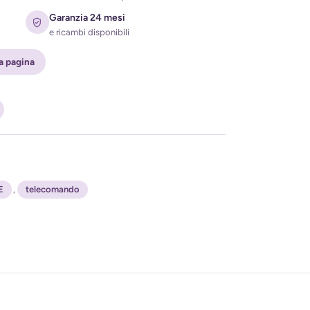
Garanzia 24 mesi
e ricambi disponibili
ta pagina
ati per ricevere l'avviso di disponibilità
E
,
telecomando