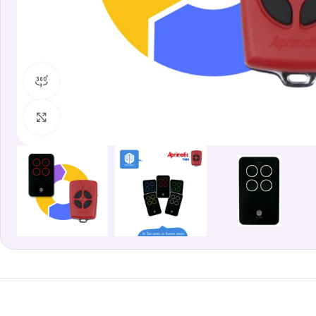
360 vista prodotto
Clicca per ingrandire