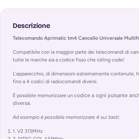
Descrizione
Telecomando Aprimatic tm4 Cancello Universale Multif
Compatibile con la maggior parte dei telecomandi di cancel
tutte le marche sia a codice fisso che rolling code!
L’apparecchio, di dimensioni estremamente contenute, ha
fino a 4 codici di radiocomandi diversi.
odice a ogni pulsante anc
È possibile memorizzare un c
diversa.
Ad esempio è possibile memorizzare 4 sui tasti:
1.
V2
315MHz
2
.
DITEC GOL
433MHz