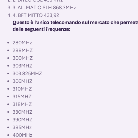
3
.
ALLMATIC
SLH
868.3MHz
4
.
BFT MITTO
433,92
Questo è l’unico telecomando sul mercato che permett
delle seguenti frequenze:
280MHz
288MHZ
300MHZ
303MHZ
303.825MHZ
306MHZ
310MHZ
315MHZ
318MHZ
330MHZ
390MHZ
385MHz
400MHz