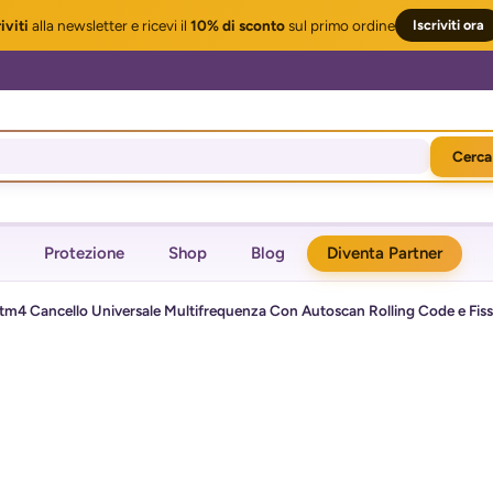
iviti
alla newsletter
e ricevi il
10% di sconto
sul primo ordine
Iscriviti ora
Cerca
Protezione
Shop
Blog
Diventa Partner
m4 Cancello Universale Multifrequenza Con Autoscan Rolling Code e Fis