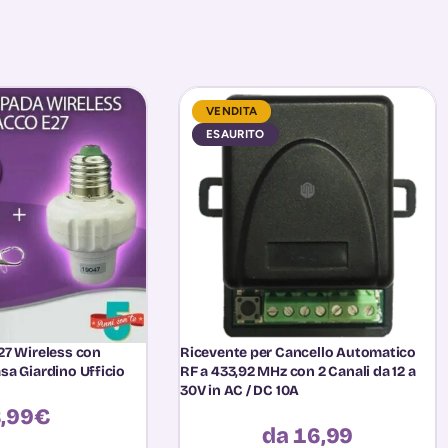
VENDITA
ESAURITO
7 Wireless con
Ricevente per Cancello Automatico
a Giardino Ufficio
RF a 433,92 MHz con 2 Canali da 12 a
30V in AC / DC 10A
,99
€
da 16,99