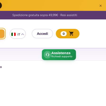
×
0
IT
Assistenza
Richiedi supporto
so