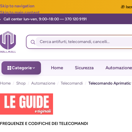
Skip to navigation
🎁
Iscr
Skip to main content
Categorie
Home
Sicurezza
Automazione
Home
/
Shop
/
Automazione
/
Telecomandi
/
Telecomando Aprimatic t
FREQUENZE E CODIFICHE DEI TELECOMANDI