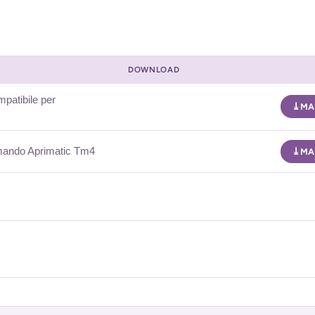
DOWNLOAD
patibile per
MA
omando Aprimatic Tm4
MA