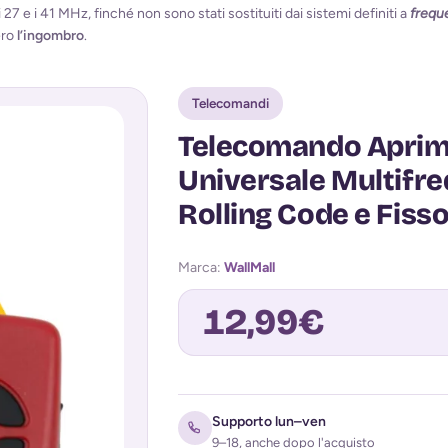
 27 e i 41 MHz, finché non sono stati sostituiti dai sistemi definiti a
frequ
ero
l’ingombro
.
Telecomandi
Telecomando Aprima
Universale Multifr
Rolling Code e Fiss
Marca:
WallMall
12,99
€
Avvisami quando torna disponibile
Supporto lun–ven
9–18, anche dopo l'acquisto