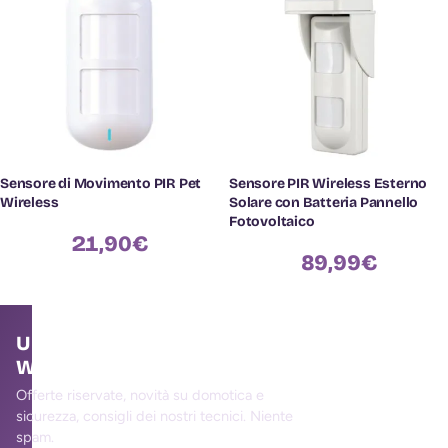
Sensore di Movimento PIR Pet
Sensore PIR Wireless Esterno
Wireless
Solare con Batteria Pannello
Fotovoltaico
21,90
€
89,99
€
Unisciti alla community
WallMall
Offerte riservate, novità su domotica e
sicurezza, consigli dei nostri tecnici. Niente
spam.