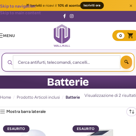
×
🎁
Iscriviti
e ricevi il
10% di sconto
Iscriviti ora
Skip to navigation
Skip to main content
MENU
0
Batterie
Visualizzazione di 2 risultati
Home
/
Prodotto Articoli inclusi
/
Batterie
Mostra barra laterale
ESAURITO
ESAURITO