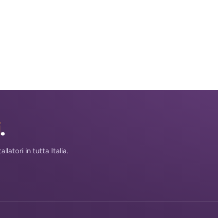
i
.
atori in tutta Italia.