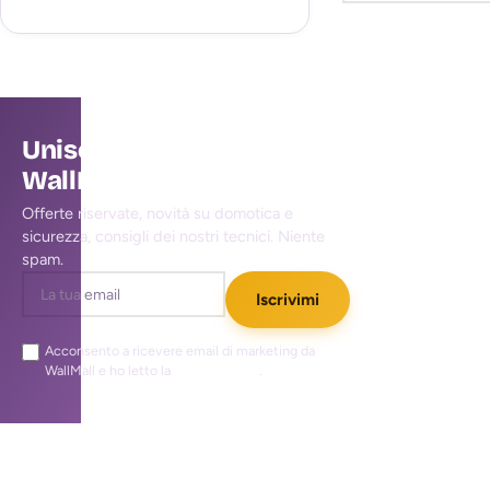
Unisciti alla community
WallMall
Offerte riservate, novità su domotica e
sicurezza, consigli dei nostri tecnici. Niente
spam.
Iscrivimi
Acconsento a ricevere email di marketing da
WallMall e ho letto la
privacy policy
.