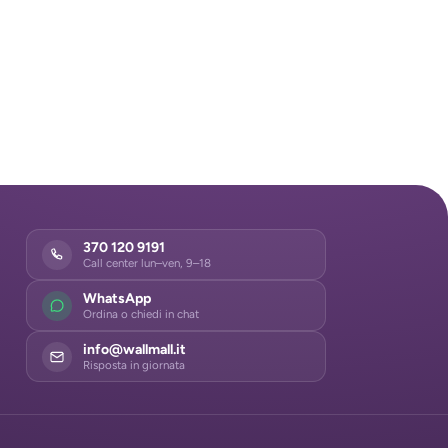
370 120 9191
Call center lun–ven, 9–18
WhatsApp
Ordina o chiedi in chat
info@wallmall.it
Risposta in giornata