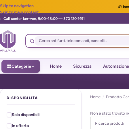
Skip to navigation
🎁
Iscr
Skip to main content
Categorie
Home
Sicurezza
Automazione
Home
/
Prodotto Car
DISPONIBILITÀ
Non è stato trovato n
Solo disponibili
In offerta