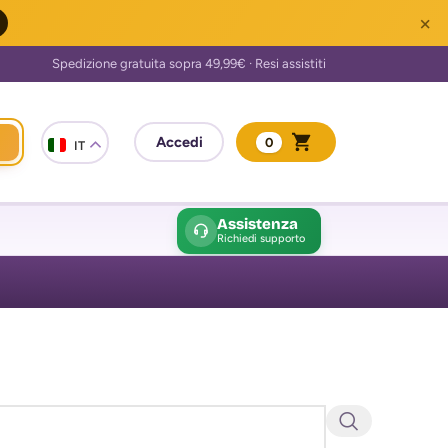
×
0
IT
Assistenza
Richiedi supporto