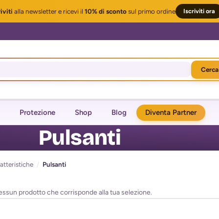
iviti
alla newsletter
e ricevi il
10% di sconto
sul primo ordine
Iscriviti ora
Cerca
Protezione
Shop
Blog
Diventa Partner
Pulsanti
atteristiche
/
Pulsanti
essun prodotto che corrisponde alla tua selezione.