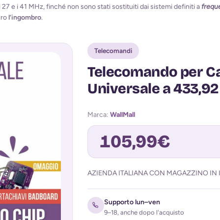
 27 e i 41 MHz, finché non sono stati sostituiti dai sistemi definiti a
frequ
ero
l’ingombro
.
Telecomandi
Telecomando per C
Universale a 433,92
Marca:
WallMall
105,99
€
AZIENDA ITALIANA CON MAGAZZINO IN I
Avvisami quando torna disponibile
Supporto lun–ven
9–18, anche dopo l'acquisto