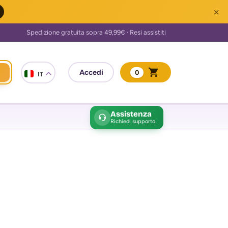
×
0
IT
Assistenza
Richiedi supporto