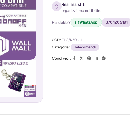
Resi assistiti
organizziamo noi il ritiro
Hai dubbi?
WhatsApp
370 120 9191
Acconsento al trattamento dei miei d
COD:
TLC/K50U-1
(
Privacy Policy
)
Categoria:
Telecomandi
Condividi: