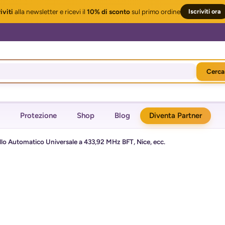
iviti
alla newsletter
e ricevi il
10% di sconto
sul primo ordine
Iscriviti ora
Cerca
Protezione
Shop
Blog
Diventa Partner
o Automatico Universale a 433,92 MHz BFT, Nice, ecc.