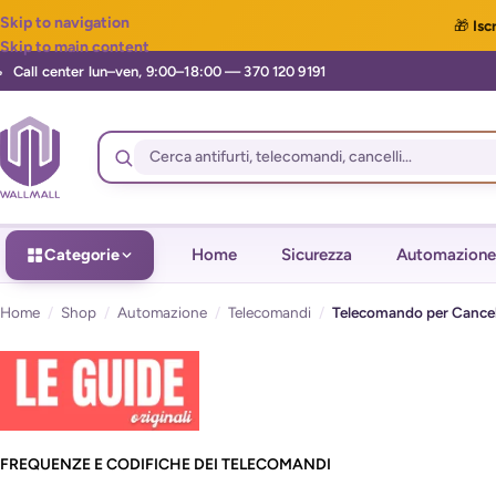
Skip to navigation
🎁
Iscr
Skip to main content
Categorie
Home
Sicurezza
Automazione
Home
/
Shop
/
Automazione
/
Telecomandi
/
Telecomando per Cancell
FREQUENZE E CODIFICHE DEI TELECOMANDI