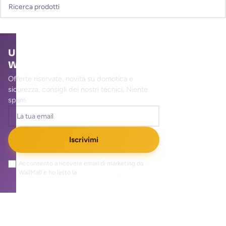
Unisciti alla community
WallMall
Offerte riservate, novità su domotica e
sicurezza, consigli dei nostri tecnici. Niente
spam.
Iscrivimi
Acconsento a ricevere email di marketing da
WallMall e ho letto la
privacy policy
.