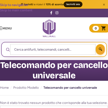
×
🎁
Iscriviti
e ricevi il
10% di sconto
Iscriviti ora
Skip to navigation
Skip to main content
MENU
0
Telecomando per cancello
universale
Home
/
Prodotto Modello
/
Telecomando per cancello universale
Non è stato trovato nessun prodotto che corrisponde alla tua selezione.