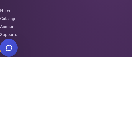
Home
Catalogo
Account
Supporto
INFO
Condizioni di Vendita
Privacy & Cookie Policy
Unisciti a noi
Supporto
REPARTI
Antifurti e sicurezza
Automazione cancelli
Videosorveglianza