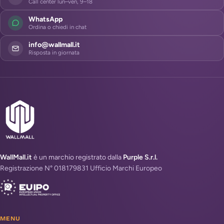
Call center lun–ven, 9–18
WhatsApp
Ordina o chiedi in chat
info@wallmall.it
Risposta in giornata
WallMall.it
è un marchio registrato dalla
Purple S.r.l.
Registrazione N° 018179831 Ufficio Marchi Europeo
MENU