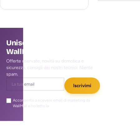
Unisciti alla community
WallMall
Offerte riservate, novità su domotica e
sicurezza, consigli dei nostri tecnici. Niente
spam.
Iscrivimi
Acconsento a ricevere email di marketing da
WallMall e ho letto la
privacy policy
.