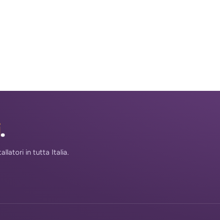
i
.
atori in tutta Italia.