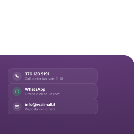
370 120 9191
Call center lun–ven, 9–18
WhatsApp
Ordina o chiedi in chat
info@wallmall.it
Risposta in giornata