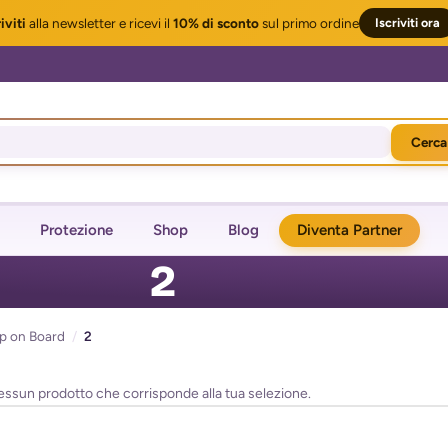
iviti
alla newsletter
e ricevi il
10% di sconto
sul primo ordine
Iscriviti ora
Cerca
Protezione
Shop
Blog
Diventa Partner
2
p on Board
/
2
essun prodotto che corrisponde alla tua selezione.