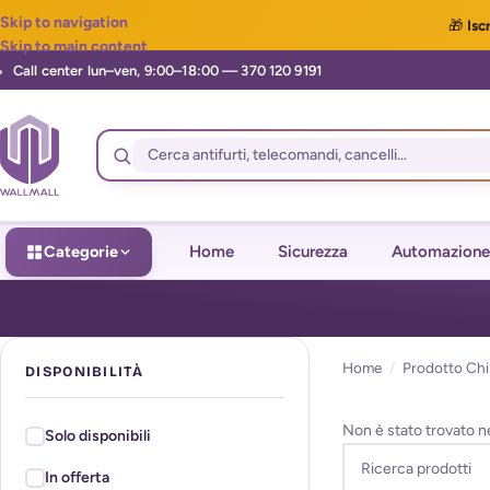
Skip to navigation
🎁
Iscr
Skip to main content
Categorie
Home
Sicurezza
Automazione
Home
/
Prodotto Chi
DISPONIBILITÀ
Non è stato trovato n
Solo disponibili
In offerta