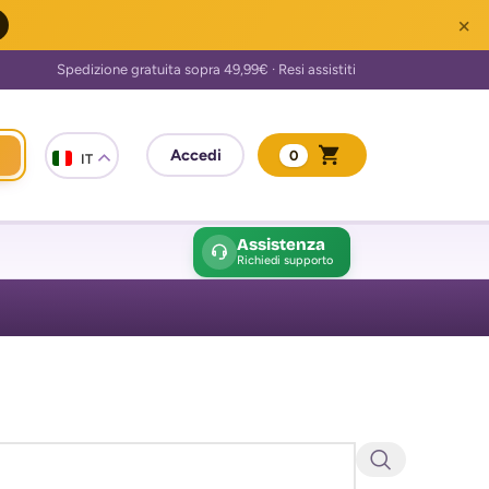
×
0
IT
Assistenza
Richiedi supporto