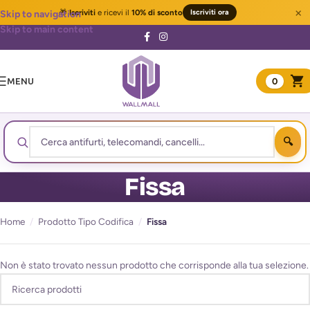
×
🎁
Iscriviti
e ricevi il
10% di sconto
Iscriviti ora
Skip to navigation
Skip to main content
MENU
0
Fissa
Home
/
Prodotto Tipo Codifica
/
Fissa
Non è stato trovato nessun prodotto che corrisponde alla tua selezione.