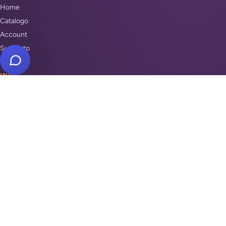
Home
Catalogo
Account
Supporto
INFO
Condizioni di Vendita
Privacy & Cookie Policy
Unisciti a noi
Supporto
REPARTI
Antifurti e sicurezza
Automazione cancelli
Videosorveglianza
Domotica e Arduino