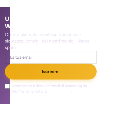
Unisciti alla community
WallMall
Offerte riservate, novità su domotica e
sicurezza, consigli dei nostri tecnici. Niente
spam.
Iscrivimi
Acconsento a ricevere email di marketing da
WallMall e ho letto la
privacy policy
.