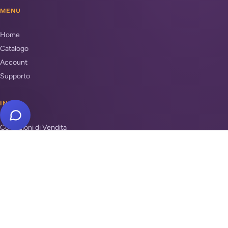
MENU
Home
Catalogo
Account
Supporto
INFO
Condizioni di Vendita
Privacy & Cookie Policy
Unisciti a noi
Supporto
REPARTI
Antifurti e sicurezza
Automazione cancelli