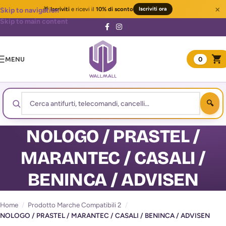
×
🎁
Iscriviti
e ricevi il
10% di sconto
Iscriviti ora
Skip to navigation
Skip to main content
MENU
0
NOLOGO / PRASTEL /
MARANTEC / CASALI /
BENINCA / ADVISEN
Home
/
Prodotto Marche Compatibili 2
/
NOLOGO / PRASTEL / MARANTEC / CASALI / BENINCA / ADVISEN