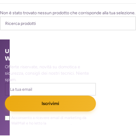
Non è stato trovato nessun prodotto che corrisponde alla tua selezione.
Unisciti alla community
WallMall
Offerte riservate, novità su domotica e
sicurezza, consigli dei nostri tecnici. Niente
spam.
Iscrivimi
Acconsento a ricevere email di marketing da
WallMall e ho letto la
privacy policy
.