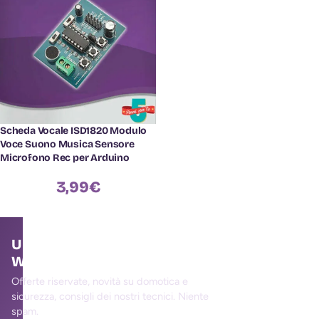
Scheda Vocale ISD1820 Modulo
Voce Suono Musica Sensore
Microfono Rec per Arduino
3,99
€
Unisciti alla community
WallMall
Offerte riservate, novità su domotica e
sicurezza, consigli dei nostri tecnici. Niente
spam.