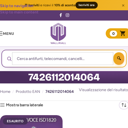
×
🎁
Iscriviti
e ricevi il
10% di sconto
Iscriviti ora
Skip to navigation
Skip to main content
MENU
0
7426112014064
Visualizzazione del risultato
Home
/
Prodotto EAN
/
7426112014064
Mostra barra laterale
ESAURITO