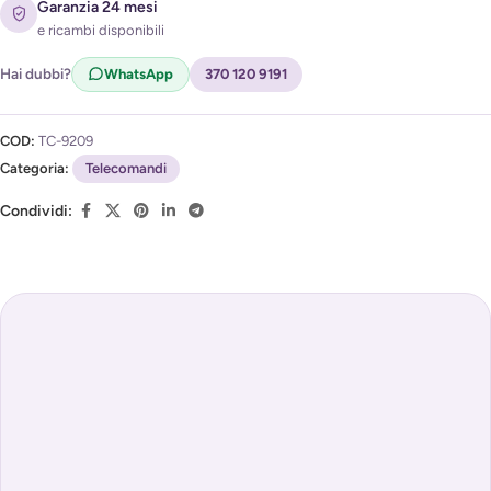
Acconsento al trattamento dei miei dati per ricevere
Garanzia 24 mesi
l'avviso di disponibilità (
Privacy Policy
)
e ricambi disponibili
Hai dubbi?
WhatsApp
370 120 9191
COD:
TC-9209
Categoria:
Telecomandi
Condividi: