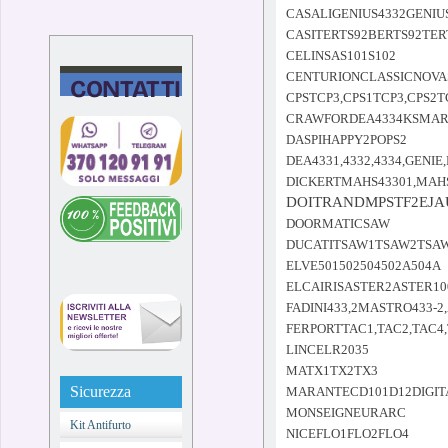
CASALIGENIUS4332GENIU
CASITERTS92BERTS92TER
CELINSAS101S102
CENTURIONCLASSICNOV
CONTATTI
CPSTCP3,CPS1TCP3,CPS2T
CRAWFORDEA4334KSMAR
DASPIHAPPY2POPS2
DEA4331,4332,4334,GENIE
DICKERTMAHS43301,MAH
DOITRANDMPSTF2EJA
DOORMATICSAW
DUCATITSAW1TSAW2TSAW
ELVE501502504502A504A
ELCAIRISASTER2ASTER10
FADINI433,2MASTRO433-2
FERPORTTAC1,TAC2,TAC4
LINCELR2035
MATX1TX2TX3
Sicurezza
MARANTECD101D12DIGITA
MONSEIGNEURARC
Kit Antifurto
NICEFLO1FLO2FLO4