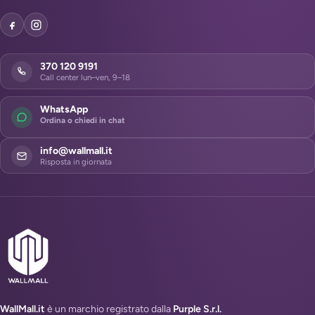
370 120 9191
Call center lun–ven, 9–18
WhatsApp
Ordina o chiedi in chat
info@wallmall.it
Risposta in giornata
WallMall.it
è un marchio registrato dalla
Purple S.r.l.