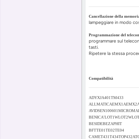
Cancellazione della memoria
lampeggiare in modo costa
Programmazione del teleco
programmare sul telecoma
tasti.
Ripetere la stessa proce
Compatibilità
ADYXJA401TM433
ALLMATICAEMX1AEMX2
AVIDSEN100601MICROM
BENICA’LOT1WLOT2WL
BESIDEBEZAPHIT
BFTTE01TE02TE04
CAMET431T434TOP432ATO4