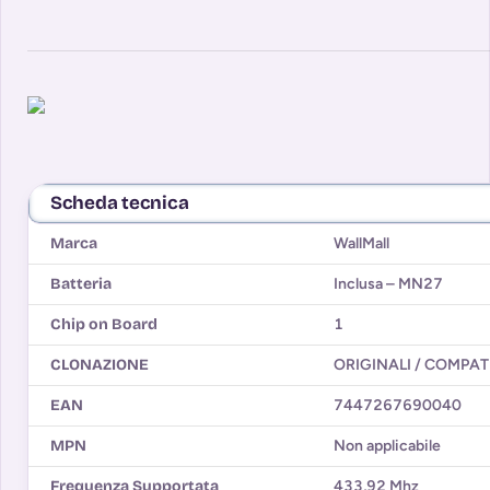
Scheda tecnica
Marca
WallMall
Batteria
Inclusa – MN27
Chip on Board
1
CLONAZIONE
ORIGINALI / COMPATI
EAN
7447267690040
MPN
Non applicabile
Frequenza Supportata
433,92 Mhz