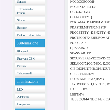
NOLOGOECODIP
Sensori
NORMSTAHLT433
Telecomandi e
OGOG62OG64
tastiere
OPENOUTTMQ
Sirene
PORTAMATICMPH01MPH0
PRASTELMPSTF2MPSTF4
Barriere
PROGETETY_433N2ETY_4
Batterie e alimentatori
PROTECOTX433EUROMAT
PUJOLP215
Automazione
QUASAR433
Riceventi
SEASMARTDP
SECURVERASVR2CSVR4C
Riceventi GSM
SERAIOG/52OG/54OG/82OG
Barriere
GIBIDIOPENTMB,OPENOU
Telecomandi
GULLIVERMDW
HORMANNHSM2,HSM4
Illuminazione
JAYUVEIX1SL1,UVET11,UV
LABELRJW4E
LED
LEBTMW
Adattatori
TELECOMANDO PER CAN
Lampadine