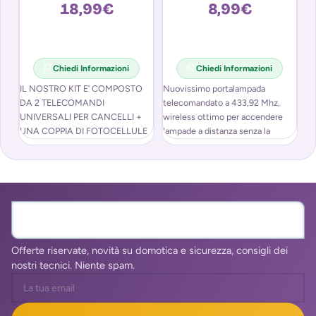
18,99
€
8,99
€
Chiedi Informazioni
Chiedi Informazioni
IL NOSTRO KIT E’ COMPOSTO
Nuovissimo portalampada
Te
DA 2 TELECOMANDI
telecomandato a 433,92 Mhz,
Ca
UNIVERSALI PER CANCELLI +
wireless ottimo per accendere
Mu
UNA COPPIA DI FOTOCELLULE
lampade a distanza senza la
la
AD INFRAROSSI
necessità di agire sull’interruttore.
di
INFORMAZIONI SUI
Quest’
di
TELECOMANDI
Unisciti alla community WallMall
Offerte riservate, novità su domotica e sicurezza, consigli dei
nostri tecnici. Niente spam.