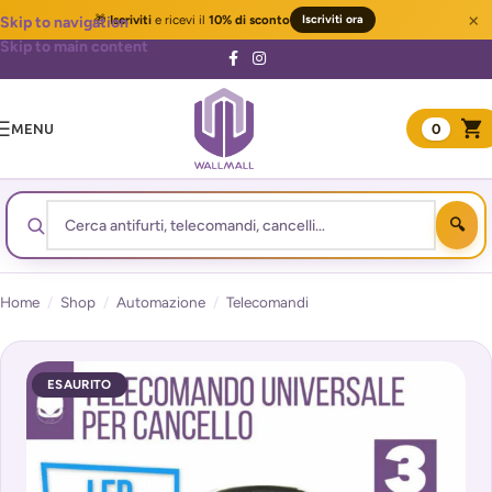
×
🎁
Iscriviti
e ricevi il
10% di sconto
Iscriviti ora
Skip to navigation
Skip to main content
MENU
0
Home
/
Shop
/
Automazione
/
Telecomandi
ESAURITO