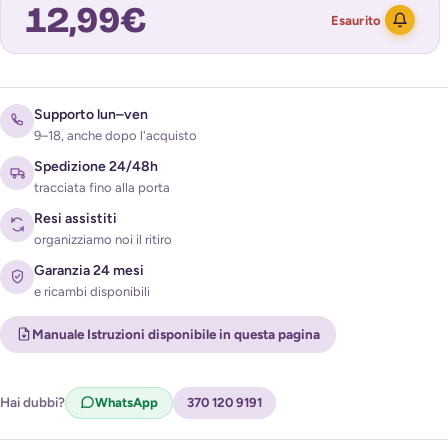
12,99
€
Esaurito
Avvisami quando torna disponibile
Supporto lun–ven
9–18, anche dopo l'acquisto
Spedizione 24/48h
tracciata fino alla porta
Resi assistiti
organizziamo noi il ritiro
Garanzia 24 mesi
e ricambi disponibili
Acconsento al trattamento dei miei dati per ricevere
l'avviso di disponibilità (
Privacy Policy
)
Manuale Istruzioni disponibile in questa pagina
Hai dubbi?
WhatsApp
370 120 9191