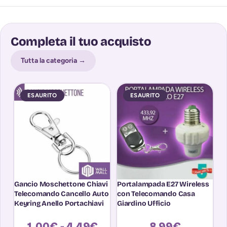
Completa il tuo acquisto
Tutta la categoria →
ESAURITO
ESAURITO
Gancio Moschettone Chiavi
Portalampada E27 Wireless
Ri
Telecomando Cancello Auto
con Telecomando Casa
A
Keyring Anello Portachiavi
Giardino Ufficio
MH
1,00
€
-
4,49
€
8,99
€