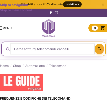
×
🎁
Iscriviti
e ricevi il
10% di sconto
Iscriviti ora
Skip to navigation
Skip to main content
MENU
0
Home
/
Shop
/
Automazione
/
Telecomandi
FREQUENZE E CODIFICHE DEI TELECOMANDI