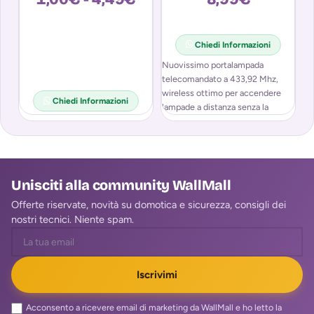
Chiedi Informazioni
Nuovissimo portalampada
Il
telecomandato a 433,92 Mhz,
vo
wireless ottimo per accendere
co
Chiedi Informazioni
lampade a distanza senza la
tr
necessità di agire sull’interruttore.
Quest’
Unisciti alla community WallMall
Offerte riservate, novità su domotica e sicurezza, consigli dei
nostri tecnici. Niente spam.
Iscrivimi
Acconsento a ricevere email di marketing da WallMall e ho letto la