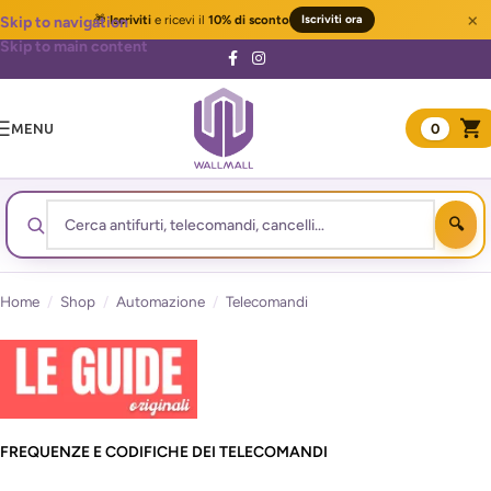
×
🎁
Iscriviti
e ricevi il
10% di sconto
Iscriviti ora
Skip to navigation
Skip to main content
MENU
0
Home
/
Shop
/
Automazione
/
Telecomandi
FREQUENZE E CODIFICHE DEI TELECOMANDI