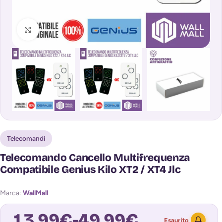
Clicca per ingrandire
Telecomandi
Telecomando Cancello Multifrequenza
Compatibile Genius Kilo XT2 / XT4 Jlc
Marca:
WallMall
13,99
€
-
49,99
€
Esaurito