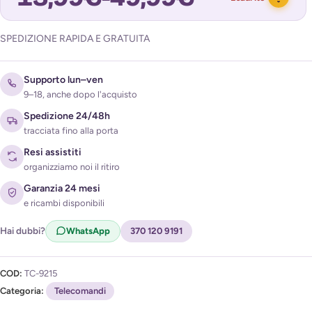
SPEDIZIONE RAPIDA E GRATUITA
Avvisami quando torna disponibile
Supporto lun–ven
9–18, anche dopo l'acquisto
Spedizione 24/48h
tracciata fino alla porta
Resi assistiti
organizziamo noi il ritiro
Acconsento al trattamento dei miei dati per ricevere
Garanzia 24 mesi
l'avviso di disponibilità (
Privacy Policy
)
e ricambi disponibili
Hai dubbi?
WhatsApp
370 120 9191
COD:
TC-9215
Categoria:
Telecomandi