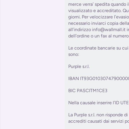
merce verra’ spedita quando il
visualizzato e accreditato. Qu
giorni. Per velocizzare l’evasi
necessario inviarci copia dell
all’indirizzo info@wallmall.it
dell’ordine o un fax al numer
Le coordinate bancarie su cui 
sono:
Purple s.r.l.
IBAN IT93G0103074790000
BIC PASCITM1CE3
Nella causale inserire l’ID UT
La Purple s.r.l. non risponde di
accrediti causati dai servizi po