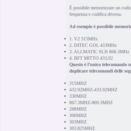
È possibile memorizzare un
codi
frequenza e codifica
diversa.
Ad esempio è possibile memorizz
1.
V2
315MHz
2
.
DITEC GOL
433MHz
3
.
ALLMATIC
SLH
868.3MHz
4
.
BFT MITTO
433,92
Questo è l’unico
telecomando
s
duplicare
telecomandi delle seg
315MHZ
432.92MHZ-433.92MHZ
330MHZ
867.3MHZ-869.3MHZ
288MHZ
300MHZ
303MHZ
303.825MHZ