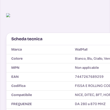
Scheda tecnica
Marca
WallMall
Colore
Bianco, Blu, Giallo, Ve
MPN
Non applicabile
EAN
7447267689259
Codifica
FISSA E ROLLING CO
Compatibile
NICE, DITEC, BFT, H
FREQUENZE
DA 280 a 870 MHZ