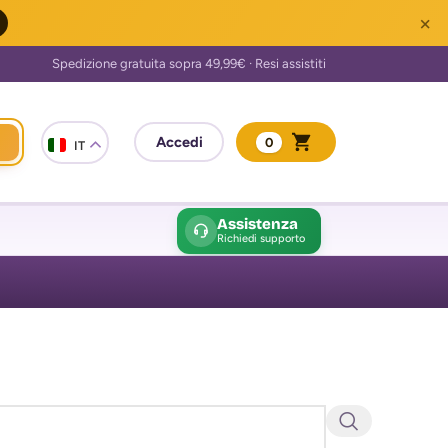
×
0
IT
Assistenza
Richiedi supporto