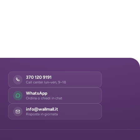
370 120 9191
Call center lun–ven, 9–18
WhatsApp
Ordina o chiedi in chat
info@wallmall.it
Risposta in giornata