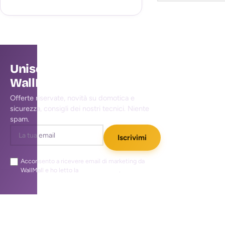
Unisciti alla community
WallMall
Offerte riservate, novità su domotica e
sicurezza, consigli dei nostri tecnici. Niente
spam.
Iscrivimi
Acconsento a ricevere email di marketing da
WallMall e ho letto la
privacy policy
.