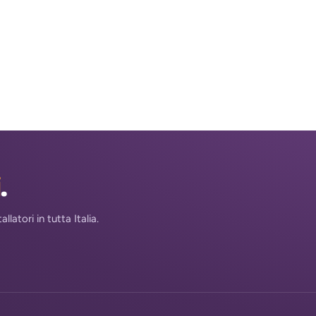
i
.
atori in tutta Italia.