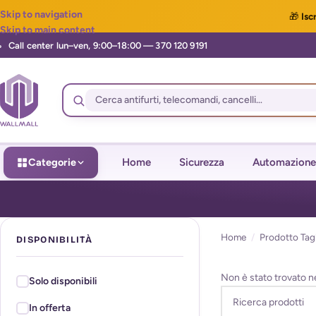
Skip to navigation
🎁
Iscr
Skip to main content
Categorie
Home
Sicurezza
Automazione
Home
/
Prodotto Tagl
DISPONIBILITÀ
Non è stato trovato n
Solo disponibili
In offerta