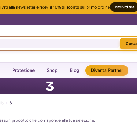
iviti
alla newsletter
e ricevi il
10% di sconto
sul primo ordine
Iscriviti ora
Cerca
Protezione
Shop
Blog
Diventa Partner
3
ia
/
3
essun prodotto che corrisponde alla tua selezione.