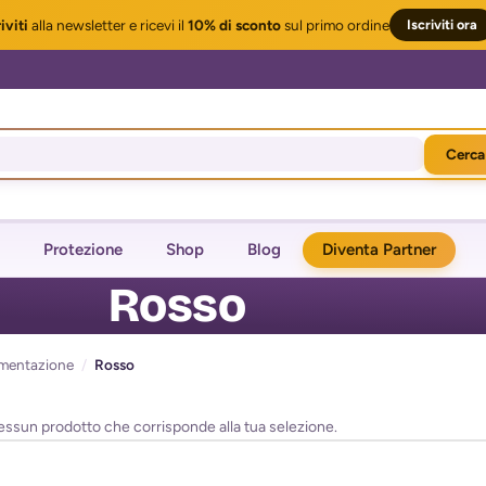
iviti
alla newsletter
e ricevi il
10% di sconto
sul primo ordine
Iscriviti ora
Cerca
Protezione
Shop
Blog
Diventa Partner
Rosso
gmentazione
/
Rosso
essun prodotto che corrisponde alla tua selezione.