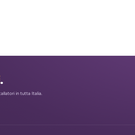
i
.
atori in tutta Italia.