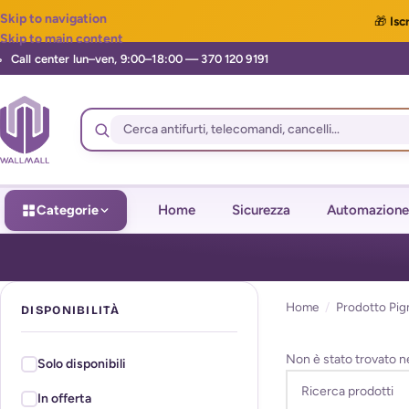
Skip to navigation
🎁
Iscr
Skip to main content
Categorie
Home
Sicurezza
Automazione
Home
/
Prodotto Pi
DISPONIBILITÀ
Non è stato trovato n
Solo disponibili
In offerta