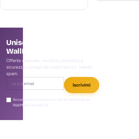
Unisciti alla community
WallMall
Offerte riservate, novità su domotica e
sicurezza, consigli dei nostri tecnici. Niente
spam.
Iscrivimi
Acconsento a ricevere email di marketing da
WallMall e ho letto la
privacy policy
.