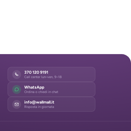
370 120 9191
Call center lun–ven, 9–18
WhatsApp
Ordina o chiedi in chat
info@wallmall.it
Risposta in giornata