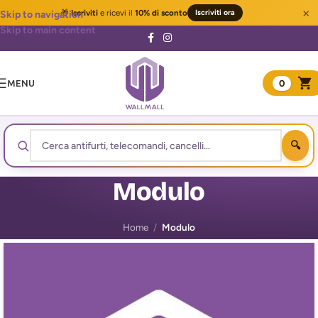
×
🎁
Iscriviti
e ricevi il
10% di sconto
Iscriviti ora
Skip to navigation
Skip to main content
MENU
0
Modulo
Home
/
Modulo