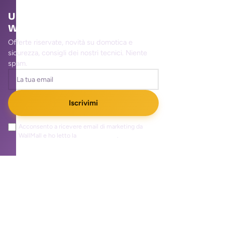
Unisciti alla community
WallMall
Offerte riservate, novità su domotica e
sicurezza, consigli dei nostri tecnici. Niente
spam.
Iscrivimi
Acconsento a ricevere email di marketing da
WallMall e ho letto la
privacy policy
.